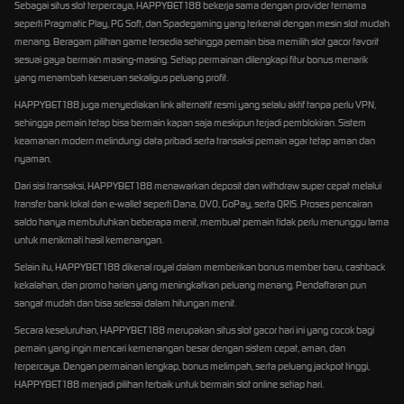
Sebagai situs slot terpercaya, HAPPYBET188 bekerja sama dengan provider ternama
seperti Pragmatic Play, PG Soft, dan Spadegaming yang terkenal dengan mesin slot mudah
menang. Beragam pilihan game tersedia sehingga pemain bisa memilih slot gacor favorit
sesuai gaya bermain masing-masing. Setiap permainan dilengkapi fitur bonus menarik
yang menambah keseruan sekaligus peluang profit.
HAPPYBET188 juga menyediakan link alternatif resmi yang selalu aktif tanpa perlu VPN,
sehingga pemain tetap bisa bermain kapan saja meskipun terjadi pemblokiran. Sistem
keamanan modern melindungi data pribadi serta transaksi pemain agar tetap aman dan
nyaman.
Dari sisi transaksi, HAPPYBET188 menawarkan deposit dan withdraw super cepat melalui
transfer bank lokal dan e-wallet seperti Dana, OVO, GoPay, serta QRIS. Proses pencairan
saldo hanya membutuhkan beberapa menit, membuat pemain tidak perlu menunggu lama
untuk menikmati hasil kemenangan.
Selain itu, HAPPYBET188 dikenal royal dalam memberikan bonus member baru, cashback
kekalahan, dan promo harian yang meningkatkan peluang menang. Pendaftaran pun
sangat mudah dan bisa selesai dalam hitungan menit.
Secara keseluruhan, HAPPYBET188 merupakan situs slot gacor hari ini yang cocok bagi
pemain yang ingin mencari kemenangan besar dengan sistem cepat, aman, dan
terpercaya. Dengan permainan lengkap, bonus melimpah, serta peluang jackpot tinggi,
HAPPYBET188 menjadi pilihan terbaik untuk bermain slot online setiap hari.