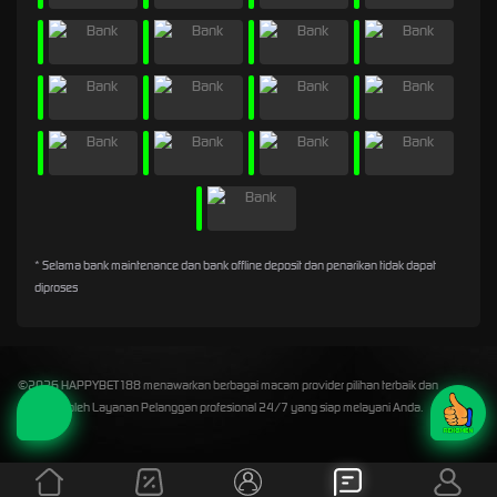
* Selama bank maintenance dan bank offline deposit dan penarikan tidak dapat
diproses
©2026 HAPPYBET188 menawarkan berbagai macam provider pilihan terbaik dan
didukung oleh Layanan Pelanggan profesional 24/7 yang siap melayani Anda.