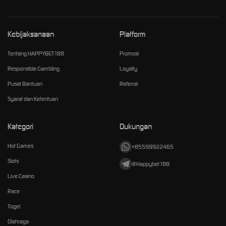
Kebijaksanaan
Platform
Tentang HAPPYBET188
Promosi
Responsible Gambling
Loyalty
Pusat Bantuan
Referral
Syarat dan Ketentuan
Kategori
Dukungan
Hot Games
+85599922465
Slots
@Happybet188
Live Casino
Race
Togel
Olahraga