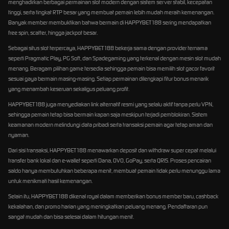
menghadirkan berbagai permainan slot modern dengan sistem server stabil, kecepatan
tinggi, serta tingkat RTP besar yang membuat pemain lebih mudah meraih kemenangan.
Banyak member membuktikan bahwa bermain di HAPPYBET188 sering mendapatkan
free spin, scatter, hingga jackpot besar.
Sebagai situs slot terpercaya, HAPPYBET188 bekerja sama dengan provider ternama
seperti Pragmatic Play, PG Soft, dan Spadegaming yang terkenal dengan mesin slot mudah
menang. Beragam pilihan game tersedia sehingga pemain bisa memilih slot gacor favorit
sesuai gaya bermain masing-masing. Setiap permainan dilengkapi fitur bonus menarik
yang menambah keseruan sekaligus peluang profit.
HAPPYBET188 juga menyediakan link alternatif resmi yang selalu aktif tanpa perlu VPN,
sehingga pemain tetap bisa bermain kapan saja meskipun terjadi pemblokiran. Sistem
keamanan modern melindungi data pribadi serta transaksi pemain agar tetap aman dan
nyaman.
Dari sisi transaksi, HAPPYBET188 menawarkan deposit dan withdraw super cepat melalui
transfer bank lokal dan e-wallet seperti Dana, OVO, GoPay, serta QRIS. Proses pencairan
saldo hanya membutuhkan beberapa menit, membuat pemain tidak perlu menunggu lama
untuk menikmati hasil kemenangan.
Selain itu, HAPPYBET188 dikenal royal dalam memberikan bonus member baru, cashback
kekalahan, dan promo harian yang meningkatkan peluang menang. Pendaftaran pun
sangat mudah dan bisa selesai dalam hitungan menit.