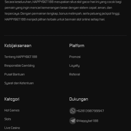
Secara keseluruhan, HAPPYBET188 merupakan situs slot gacor hari ini yang cocok bagi
pemain yang ingin mencari kemenangan besar dengan sistem cepat, aman, dan
terpercaya. Dengan permainan lengkap, bonus melimpah, serta peluang jackpot tinggi,
HAPPYBET188 menjadi pilihan terbaik untuk bermain slot online setiap hari.
Kebijaksanaan
Platform
Tentang HAPPYBET188
Promosi
Responsible Gambling
Loyalty
Pusat Bantuan
Referral
Syarat dan Ketentuan
Kategori
Dukungan
Hot Games
+6281398799947
Slots
@Happybet188
Live Casino