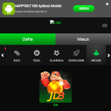
×
HAPPYBET188 Aplikasi Mobile
UNDUH
Jangan tampilkan lagi hari ini
Daftar
Masuk
SINO
RACE
TOGEL
OLAHRAGA
CRASH GAME
ARCADE
JDB