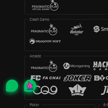
Crash Game
Arcade
Poker
E-