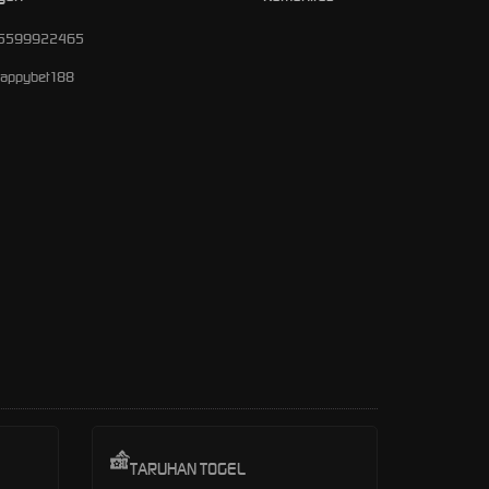
5599922465
appybet188
TARUHAN TOGEL