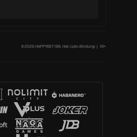
©2026 HAPPYBET188. Hak cipta dilindungi | 18+