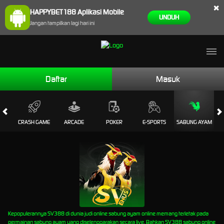
×
HAPPYBET188 Aplikasi Mobile
UNDUH
Jangan tampilkan lagi hari ini
Daftar
Masuk
AGA
CRASH GAME
ARCADE
POKER
E-SPORTS
SABUNG AYAM
Kepopulerannya SV388 di dunia judi online sabung ayam online memang terletak pada
permainan sabung ayam yang diselenggarakan secara live. Bahkan SV388 sabung online