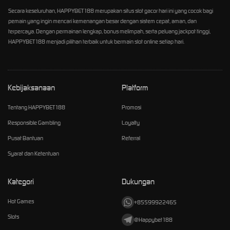
Secara keseluruhan, HAPPYBET188 merupakan situs slot gacor hari ini yang cocok bagi
pemain yang ingin mencari kemenangan besar dengan sistem cepat, aman, dan
terpercaya. Dengan permainan lengkap, bonus melimpah, serta peluang jackpot tinggi,
HAPPYBET188 menjadi pilihan terbaik untuk bermain slot online setiap hari.
Kebijaksanaan
Platform
Tentang HAPPYBET188
Promosi
Responsible Gambling
Loyalty
Pusat Bantuan
Referral
Syarat dan Ketentuan
Kategori
Dukungan
Hot Games
+85599922465
Slots
@Happybet188