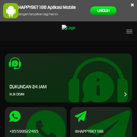
×
HAPPYBET188 Aplikasi Mobile
UNDUH
Jangan tampilkan lagi hari ini
DUKUNGAN 24 JAM
KLIK DISINI
+85599922465
@HAPPYBET188