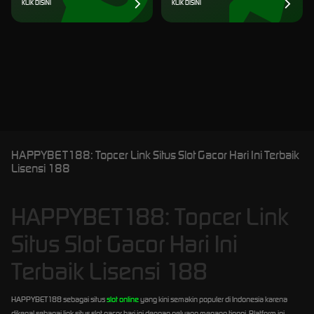
KLIK DISINI
KLIK DISINI
HAPPYBET188: Topcer Link Situs Slot Gacor Hari Ini Terbaik
Lisensi 188
HAPPYBET188: Topcer Link
Situs Slot Gacor Hari Ini
Terbaik Lisensi 188
HAPPYBET188 sebagai situs
slot online
yang kini semakin populer di Indonesia karena
dikenal sebagai link situs slot gacor hari ini dengan peluang menang tinggi. Platform ini