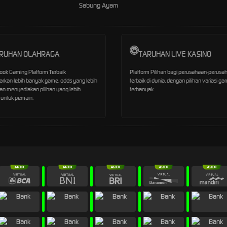
Sabung Ayam
RUHAN OLAHRAGA
TARUHAN LIVE KASINO
ook Gaming Platform Terbaik
Platform Pilihan bagi perusahaan-perusa
kan lebih banyak game, odds yang lebih
terbaik di dunia, dengan pilihan variasi g
 dan menyediakan pilihan yang lebih
terbanyak
untuk pemain.