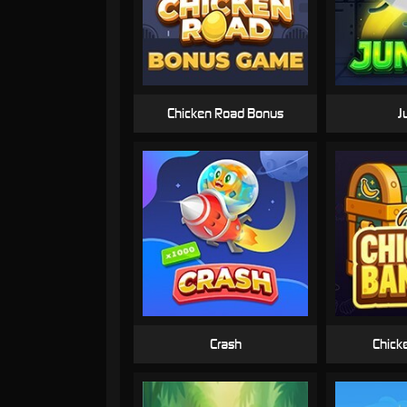
Chicken Road Bonus
J
Crash
Chick