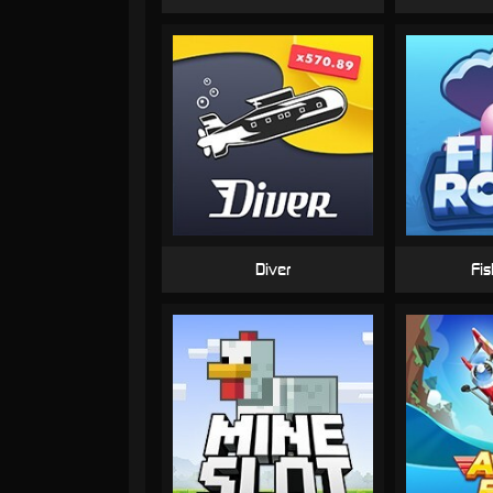
Diver
Fi