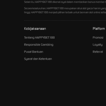
Selain itu, HAPPYBET188 dikenal royal dalam memberikan bonus member b
Secara keseluruhan, HAPPYBET188 merupakan situs slot gacor hari ini yan
tinggi, HAPPYBET188 menjadi pilihan terbaik untuk bermain slot online setiap
Kebijaksanaan
Platform
Tentang HAPPYBET188
Promosi
Responsible Gambling
Loyalty
Pusat Bantuan
Referral
Syarat dan Ketentuan