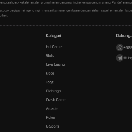
aru, cashback kekalahan, dan promo harian yang meningkatkan peluang menang. Pendaftaran pun
g cocok bagi pemain yang ingin mencari kemenangan besar dengan sistem cepat, aman, dan terp
 hari.
Kategori
Dukung
Hot Games
+62
Slots
@Hap
Live Casino
Race
Togel
Olahraga
Crash Game
Arcade
Poker
E-Sports