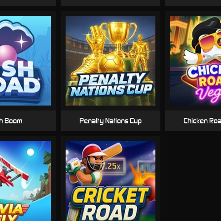
sh Boom
Penalty Nations Cup
Chicken Ro