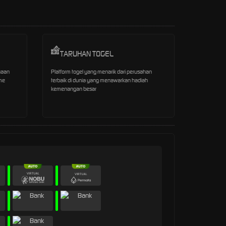
TARUHAN TOGEL
haan
Platform togel yang menarik dari perusahan
ame
terbaik di dunia yang menawarkan hadiah
kemenangan besar