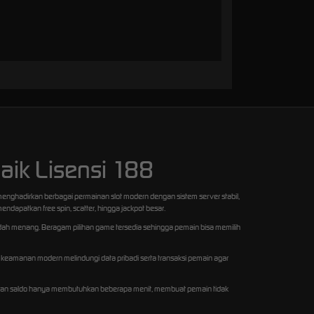
baik Lisensi 188
ni menghadirkan berbagai permainan slot modern dengan sistem server stabil,
patkan free spin, scatter, hingga jackpot besar.
udah menang. Beragam pilihan game tersedia sehingga pemain bisa memilih
m keamanan modern melindungi data pribadi serta transaksi pemain agar
ncairan saldo hanya membutuhkan beberapa menit, membuat pemain tidak