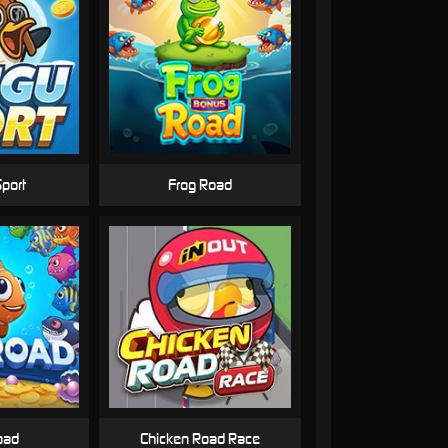
port
Frog Road
oad
Chicken Road Race