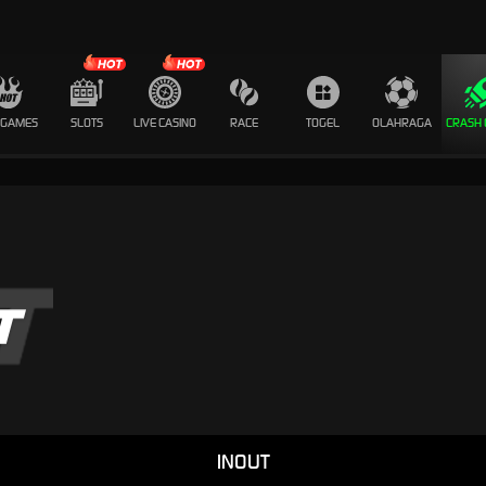
 GAMES
SLOTS
LIVE CASINO
RACE
TOGEL
OLAHRAGA
CRASH
INOUT