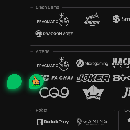
Crash Game
Arcade
Poker
E-