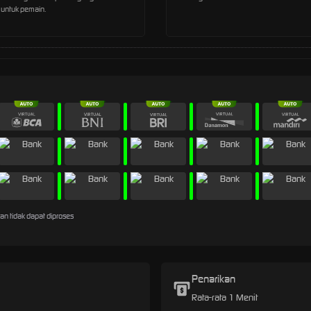
untuk pemain.
an tidak dapat diproses
Penarikan
Rata-rata 1 Menit