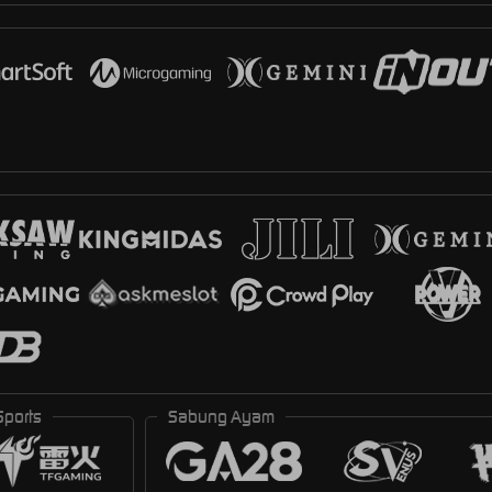
Sports
Sabung Ayam