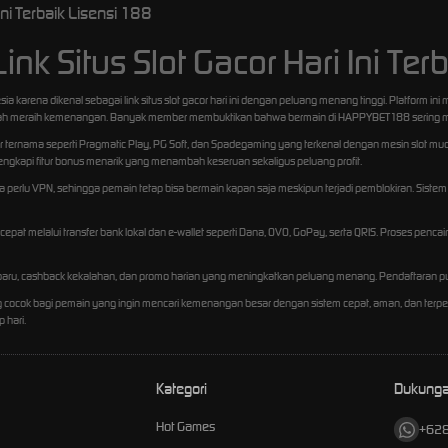
ni Terbaik Lisensi 188
k Situs Slot Gacor Hari Ini Ter
sia karena dikenal sebagai link situs slot gacor hari ini dengan peluang menang tinggi. Platform i
udah meraih kemenangan. Banyak member membuktikan bahwa bermain di HAPPYBET188 sering menda
r ternama seperti Pragmatic Play, PG Soft, dan Spadegaming yang terkenal dengan mesin slot m
lengkapi fitur bonus menarik yang menambah keseruan sekaligus peluang profit.
pa perlu VPN, sehingga pemain tetap bisa bermain kapan saja meskipun terjadi pemblokiran. Siste
cepat melalui transfer bank lokal dan e-wallet seperti Dana, OVO, GoPay, serta QRIS. Proses pe
aru, cashback kekalahan, dan promo harian yang meningkatkan peluang menang. Pendaftaran pun
g cocok bagi pemain yang ingin mencari kemenangan besar dengan sistem cepat, aman, dan terp
 hari.
Kategori
Dukung
Hot Games
+62