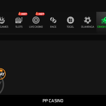
 GAMES
SLOTS
LIVE CASINO
RACE
TOGEL
OLAHRAGA
CRASH
PP CASINO