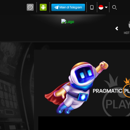
Main di Telegram
HOT