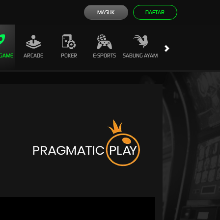
MASUK
DAFTAR
 GAME
ARCADE
POKER
E-SPORTS
SABUNG AYAM
PROMOSI