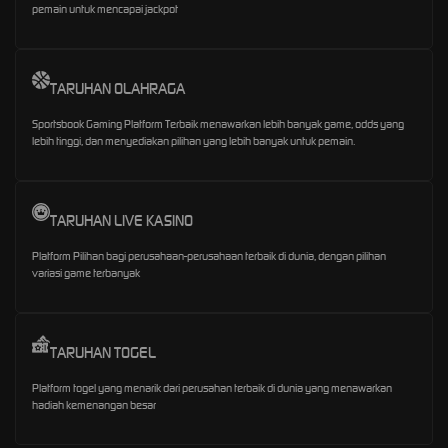
pemain untuk mencapai jackpot
TARUHAN OLAHRAGA
Sportsbook Gaming Platform Terbaik menawarkan lebih banyak game, odds yang
lebih tinggi, dan menyediakan pilihan yang lebih banyak untuk pemain.
TARUHAN LIVE KASINO
Platform Pilihan bagi perusahaan-perusahaan terbaik di dunia, dengan pilihan
variasi game terbanyak
TARUHAN TOGEL
Platform togel yang menarik dari perusahan terbaik di dunia yang menawarkan
hadiah kemenangan besar