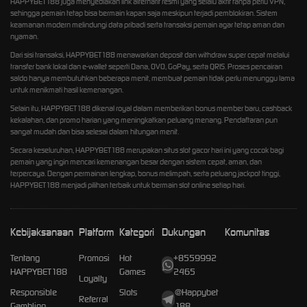
HAPPYBET188 juga menyediakan link alternatif resmi yang selalu aktif tanpa perlu VPN,
sehingga pemain tetap bisa bermain kapan saja meskipun terjadi pemblokiran. Sistem
keamanan modern melindungi data pribadi serta transaksi pemain agar tetap aman dan
nyaman.
Dari sisi transaksi, HAPPYBET188 menawarkan deposit dan withdraw super cepat melalui
transfer bank lokal dan e-wallet seperti Dana, OVO, GoPay, serta QRIS. Proses pencairan
saldo hanya membutuhkan beberapa menit, membuat pemain tidak perlu menunggu lama
untuk menikmati hasil kemenangan.
Selain itu, HAPPYBET188 dikenal royal dalam memberikan bonus member baru, cashback
kekalahan, dan promo harian yang meningkatkan peluang menang. Pendaftaran pun
sangat mudah dan bisa selesai dalam hitungan menit.
Secara keseluruhan, HAPPYBET188 merupakan situs slot gacor hari ini yang cocok bagi
pemain yang ingin mencari kemenangan besar dengan sistem cepat, aman, dan
terpercaya. Dengan permainan lengkap, bonus melimpah, serta peluang jackpot tinggi,
HAPPYBET188 menjadi pilihan terbaik untuk bermain slot online setiap hari.
Kebijaksanaan
Platform
Kategori
Dukungan
Komunitas
Tentang
Promosi
Hot
+8559992
HAPPYBET188
Games
2465
Loyalty
Responsible
Slots
@Happybet
Referral
Gambling
188