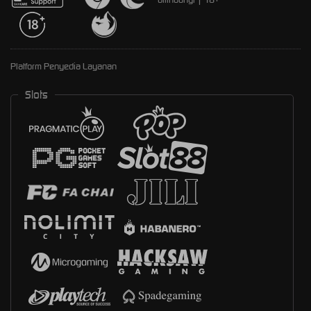
Platform Penyedia Layanan
Slots