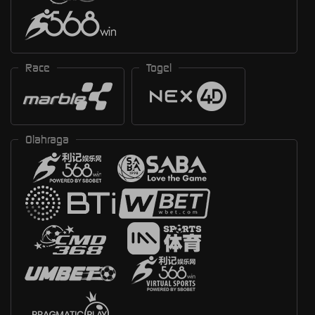
Race
Togel
Olahraga