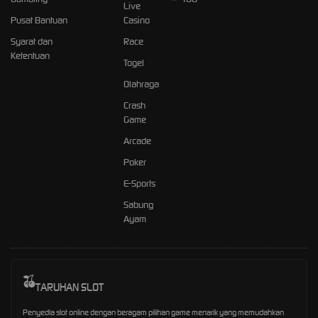
Live
Pusat Bantuan
Casino
Syarat dan
Race
Ketentuan
Togel
Olahraga
Crash
Game
Arcade
Poker
E-Sports
Sabung
Ayam
TARUHAN SLOT
Penyedia slot online dengan beragam pilihan game menarik yang memudahkan