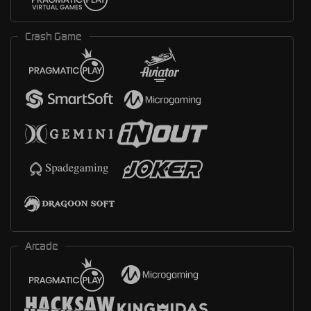
Crash Game
Arcade