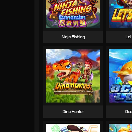
Ninja Fishing
Let
Dino Hunter
Oce