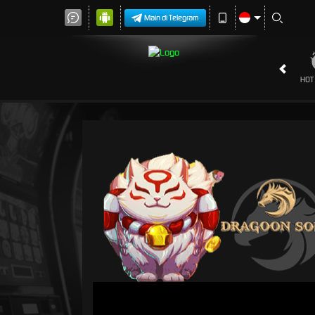
Main di Telegram
HOT