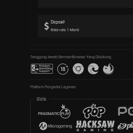
Deposit
Rata-rata 1 Menit
Tanggung Jawab Bermain
Browser Yang Didukung
Platform Penyedia Layanan
Slots