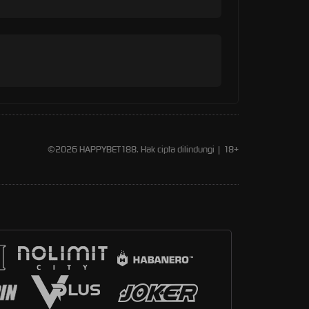
©2026 HAPPYBET188. Hak cipta dilindungi | 18+