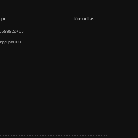
gan
Komunitas
5599922465
appybet188