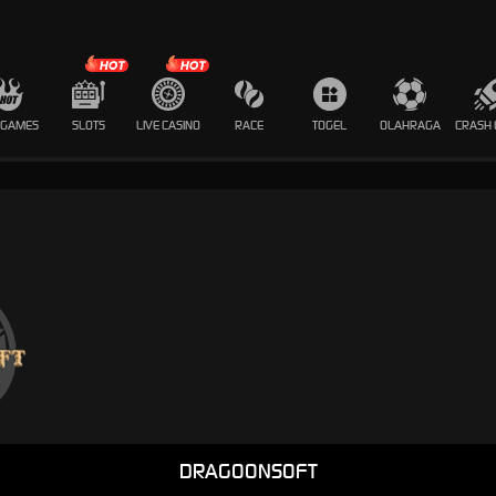
 GAMES
SLOTS
LIVE CASINO
RACE
TOGEL
OLAHRAGA
CRASH
DRAGOONSOFT