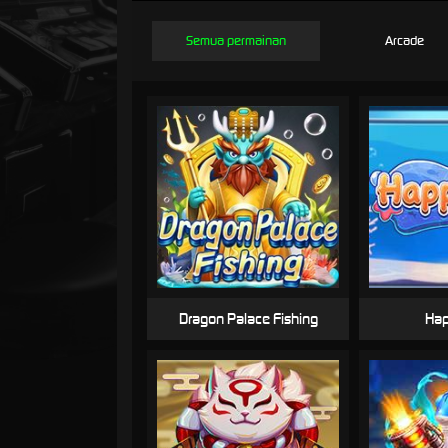
Semua permainan
Arcade
Dragon Palace Fishing
Hap