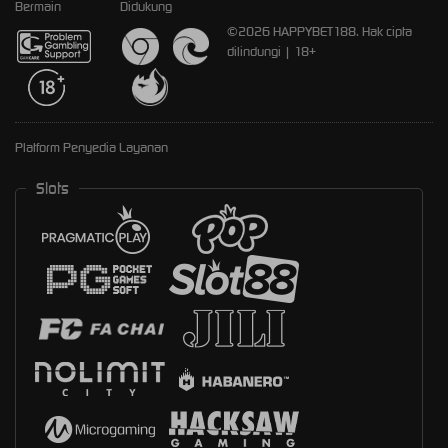
Bermain
Didukung
©2026 HAPPYBET188. Hak cipta
dilindungi | 18+
Platform Penyedia Layanan
Slots