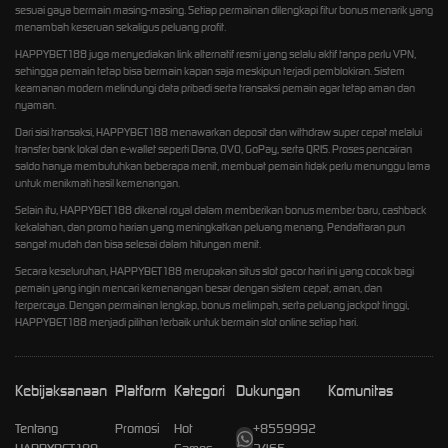
sesuai gaya bermain masing-masing. Setiap permainan dilengkapi fitur bonus menarik yang
menambah keseruan sekaligus peluang profit.
HAPPYBET188 juga menyediakan link alternatif resmi yang selalu aktif tanpa perlu VPN,
sehingga pemain tetap bisa bermain kapan saja meskipun terjadi pemblokiran. Sistem
keamanan modern melindungi data pribadi serta transaksi pemain agar tetap aman dan
nyaman.
Dari sisi transaksi, HAPPYBET188 menawarkan deposit dan withdraw super cepat melalui
transfer bank lokal dan e-wallet seperti Dana, OVO, GoPay, serta QRIS. Proses pencairan
saldo hanya membutuhkan beberapa menit, membuat pemain tidak perlu menunggu lama
untuk menikmati hasil kemenangan.
Selain itu, HAPPYBET188 dikenal royal dalam memberikan bonus member baru, cashback
kekalahan, dan promo harian yang meningkatkan peluang menang. Pendaftaran pun
sangat mudah dan bisa selesai dalam hitungan menit.
Secara keseluruhan, HAPPYBET188 merupakan situs slot gacor hari ini yang cocok bagi
pemain yang ingin mencari kemenangan besar dengan sistem cepat, aman, dan
terpercaya. Dengan permainan lengkap, bonus melimpah, serta peluang jackpot tinggi,
HAPPYBET188 menjadi pilihan terbaik untuk bermain slot online setiap hari.
Kebijaksanaan
Platform
Kategori
Dukungan
Komunitas
Tentang
Promosi
Hot
+8559992