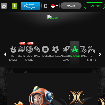
Main di
MASUK
DAFTAR
Telegram
HOT
SLOTS
LIVE
RACE
TOGEL
OLAHRAGA
CRASH
ARCADE
POKER
E-
SABUN
GAMES
CASINO
GAME
SPORTS
AYAM