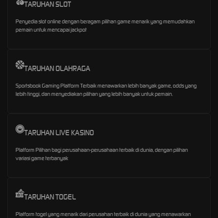
TARUHAN SLOT
Penyedia slot online dengan beragam pilihan game menarik yang memudahkan
pemain untuk mencapai jackpot
TARUHAN OLAHRAGA
Sportsbook Gaming Platform Terbaik menawarkan lebih banyak game, odds yang
lebih tinggi, dan menyediakan pilihan yang lebih banyak untuk pemain.
TARUHAN LIVE KASINO
Platform Pilihan bagi perusahaan-perusahaan terbaik di dunia, dengan pilihan
variasi game terbanyak
TARUHAN TOGEL
Platform togel yang menarik dari perusahan terbaik di dunia yang menawarkan