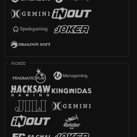
Arcade