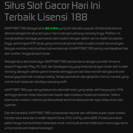
Situs Slot Gacor Hari Ini
Terbaik Lisensi 188
HAPPYBET188 sebagai situs
slot online
yang kini semakin populer di Indonesia karena
dikenal sebagai link situs slot gacor hari ini dengan peluang menang tinggi. Platform ini
menghadirkan berbagai permainan slot modern dengan sistem server stabil, kecepatan
tinggi, serta tingkat RTP besar yang membuat pemain lebih mudah meraih kemenangan.
Banyak member membuktikan bahwa bermain di HAPPYBET188 sering mendapatkan free
spin, scatter, hingga jackpot besar.
Sebagai situs slot terpercaya, HAPPYBET188 bekerja sama dengan provider ternama
seperti Pragmatic Play, PG Soft, dan Spadegaming yang terkenal dengan mesin slot mudah
menang. Beragam pilihan game tersedia sehingga pemain bisa memilih slot gacor favorit
sesuai gaya bermain masing-masing. Setiap permainan dilengkapi fitur bonus menarik yang
menambah keseruan sekaligus peluang profit.
HAPPYBET188 juga menyediakan link alternatif resmi yang selalu aktif tanpa perlu VPN,
sehingga pemain tetap bisa bermain kapan saja meskipun terjadi pemblokiran. Sistem
keamanan modern melindungi data pribadi serta transaksi pemain agar tetap aman dan
nyaman.
Dari sisi transaksi, HAPPYBET188 menawarkan deposit dan withdraw super cepat melalui
transfer bank lokal dan e-wallet seperti Dana, OVO, GoPay, serta QRIS. Proses pencairan
saldo hanya membutuhkan beberapa menit, membuat pemain tidak perlu menunggu lama
untuk menikmati hasil kemenangan.