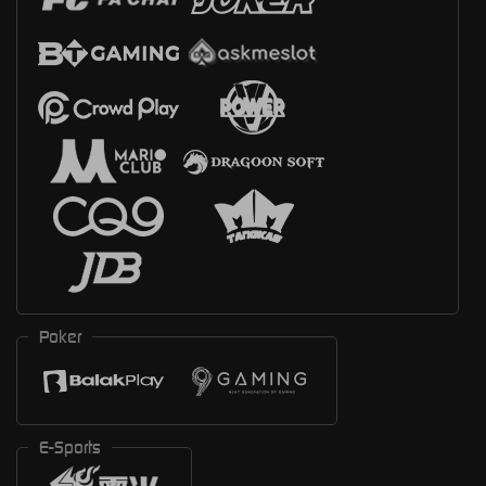
Poker
E-Sports