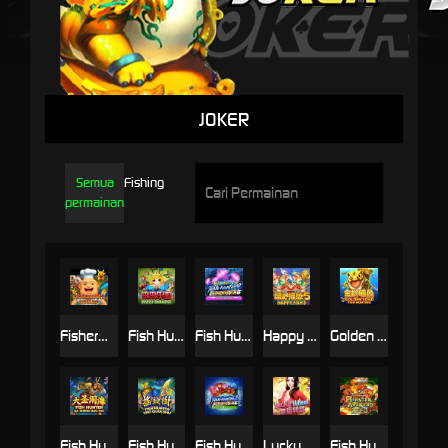
JOKER
Semua
Fishing
permainan
Fisherman's Wharf
Fish Hunter Insect Paradise
Fish Hunter 2 EX-Pro
Happy Fish 5
Golden Toad Fish Hunting
Fish Hunting: Da Sheng Nao Hai
Fish Hunting: Yao Qian Shu
Fish Hunter 2 EX-Novice
Lucky Wheel
Fish Hunter Monster Awaken