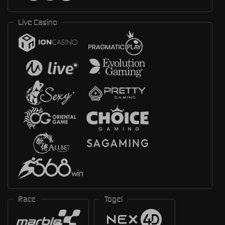
Live Casino
Race
Togel