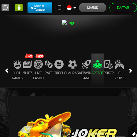
Main di
MASUK
DAFTAR
Telegram
HOT
SLOTS
LIVE
RACE
TOGEL
OLAHRAGA
CRASH
ARCADE
POKER
E-
SABUN
GAMES
CASINO
GAME
SPORTS
AYAM