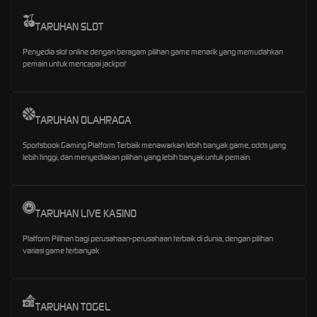
TARUHAN SLOT
Penyedia slot online dengan beragam pilihan game menarik yang memudahkan
pemain untuk mencapai jackpot
TARUHAN OLAHRAGA
Sportsbook Gaming Platform Terbaik menawarkan lebih banyak game, odds yang
lebih tinggi, dan menyediakan pilihan yang lebih banyak untuk pemain.
TARUHAN LIVE KASINO
Platform Pilihan bagi perusahaan-perusahaan terbaik di dunia, dengan pilihan
variasi game terbanyak
TARUHAN TOGEL