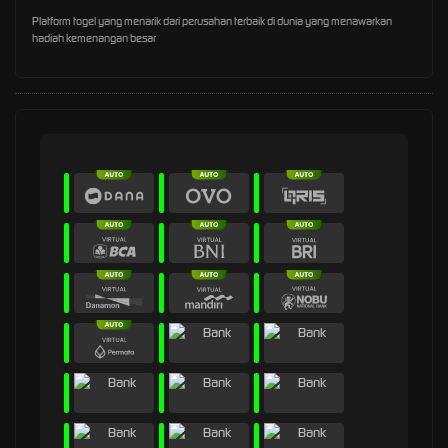
Platform togel yang menarik dari perusahan terbaik di dunia yang menawarkan
hadiah kemenangan besar