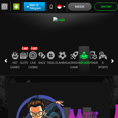
Main di
MASUK
DAFTAR
Telegram
HOT
SLOTS
LIVE
RACE
TOGEL
OLAHRAGA
CRASH
ARCADE
POKER
E-
SABUN
GAMES
CASINO
GAME
SPORTS
AYAM