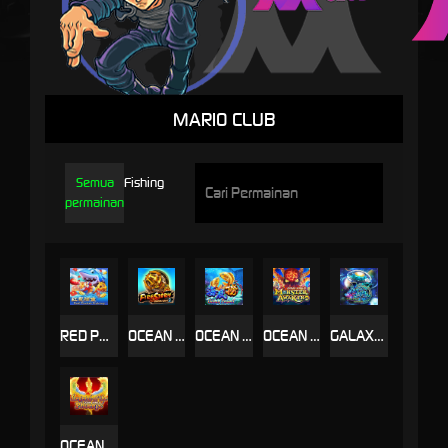
MARIO CLUB
Semua
Fishing
permainan
RED PACKET FISHING
OCEAN KING 2
OCEAN PROJECT
OCEAN KING 3
GALAXY WAR
OCEAN KING 4