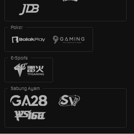
Poker
E-Sports
Sabung Ayam