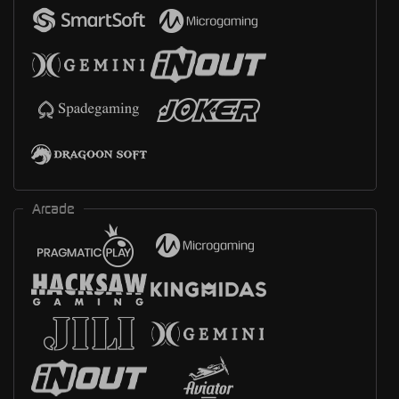
Arcade