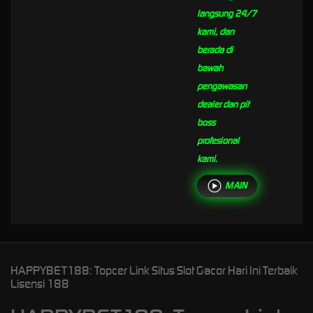
langsung 24/7
kami, dan
berada di
bawah
pengawasan
dealer dan pit
boss
profesional
kami.
MAIN
HAPPYBET188: Topcer Link Situs Slot Gacor Hari Ini Terbaik
Lisensi 188