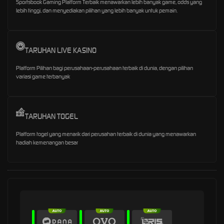
Sportsbook Gaming Platform Terbaik menawarkan lebih banyak game, odds yang
lebih tinggi, dan menyediakan pilihan yang lebih banyak untuk pemain.
TARUHAN LIVE KASINO
Platform Pilihan bagi perusahaan-perusahaan terbaik di dunia, dengan pilihan
variasi game terbanyak
TARUHAN TOGEL
Platform togel yang menarik dari perusahan terbaik di dunia yang menawarkan
hadiah kemenangan besar