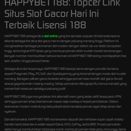
HAPPYBET188: Topcer Link
Situs Slot Gacor Hari Ini
Terbaik Lisensi 188
HAPPYBET188 sebagai situs
slot online
yang kini semakin populer di Indonesia karena
dikenal sebagai link situs slot gacor hari ini dengan peluang menang tinggi. Platform ini
menghadirkan berbagai permainan slot modern dengan sistem server stabil, kecepatan
tinggi, serta tingkat RTP besar yang membuat pemain lebih mudah meraih kemenangan.
Banyak member membuktikan bahwa bermain di HAPPYBET188 sering mendapatkan free
spin, scatter, hingga jackpot besar.
Sebagai situs slot terpercaya, HAPPYBET188 bekerja sama dengan provider ternama
seperti Pragmatic Play, PG Soft, dan Spadegaming yang terkenal dengan mesin slot mudah
menang. Beragam pilihan game tersedia sehingga pemain bisa memilih slot gacor favorit
sesuai gaya bermain masing-masing. Setiap permainan dilengkapi fitur bonus menarik yang
menambah keseruan sekaligus peluang profit.
HAPPYBET188 juga menyediakan link alternatif resmi yang selalu aktif tanpa perlu VPN,
sehingga pemain tetap bisa bermain kapan saja meskipun terjadi pemblokiran. Sistem
keamanan modern melindungi data pribadi serta transaksi pemain agar tetap aman dan
nyaman.
Dari sisi transaksi, HAPPYBET188 menawarkan deposit dan withdraw super cepat melalui
transfer bank lokal dan e-wallet seperti Dana, OVO, GoPay, serta QRIS. Proses pencairan
saldo hanya membutuhkan beberapa menit, membuat pemain tidak perlu menunggu lama