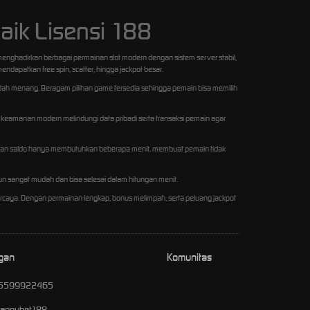
baik Lisensi 188
ni menghadirkan berbagai permainan slot modern dengan sistem server stabil,
patkan free spin, scatter, hingga jackpot besar.
udah menang. Beragam pilihan game tersedia sehingga pemain bisa memilih
m keamanan modern melindungi data pribadi serta transaksi pemain agar
ncairan saldo hanya membutuhkan beberapa menit, membuat pemain tidak
 sangat mudah dan bisa selesai dalam hitungan menit.
ercaya. Dengan permainan lengkap, bonus melimpah, serta peluang jackpot
gan
Komunitas
5599922465
appybet188