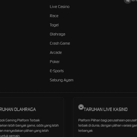
Live Casino
Race
Togel
Olahraga
Crash Game
Arcade
Poker
E-Sports
Sabung Ayam
RUHAN OLAHRAGA
TARUHAN LIVE KASINO
ook Gaming Platform Terbaik
Platform Pilihan bagi perusahaan-perusa
kan lebih banyak game, odds yang lebih
terbaik di dunia, dengan pilihan variasi g
 dan menyediakan pilihan yang lebih
terbanyak
untuk pemain.