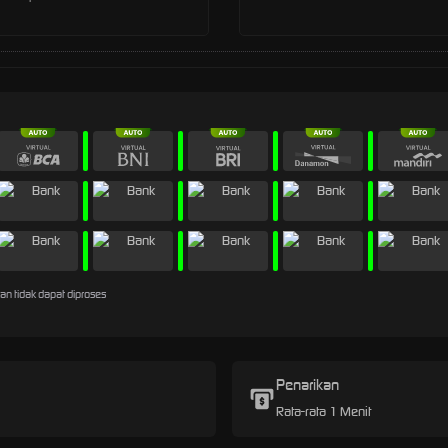
an tidak dapat diproses
Penarikan
Rata-rata 1 Menit