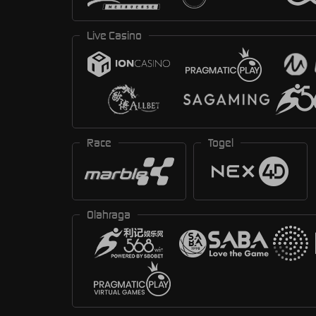
Live Casino
Race
Togel
Olahraga