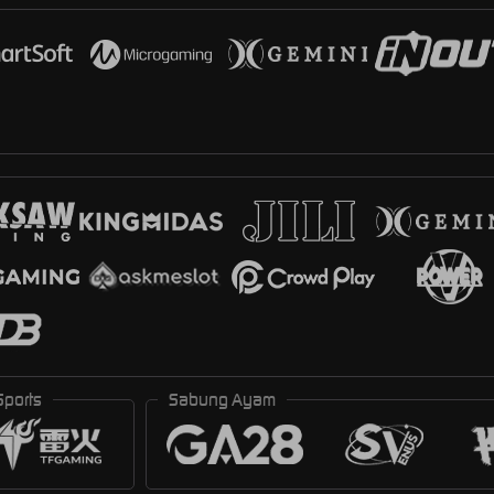
Sports
Sabung Ayam