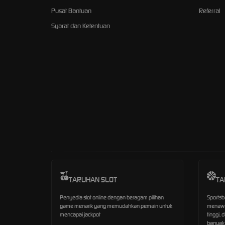
Pusat Bantuan
Referral
Syarat dan Ketentuan
TARUHAN SLOT
TA
Penyedia slot online dengan beragam pilihan
Sportsb
game menarik yang memudahkan pemain untuk
menawar
mencapai jackpot
tinggi,
banyak 