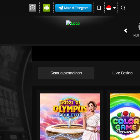
Main di Telegram
HOT
Semua permainan
Live Casino