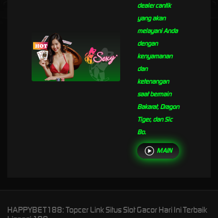
dealer cantik
yang akan
melayani Anda
dengan
kenyamanan
dan
ketenangan
saat bermain
Bakarat, Dragon
Tiger, dan Sic
Bo.
MAIN
HAPPYBET188: Topcer Link Situs Slot Gacor Hari Ini Terbaik