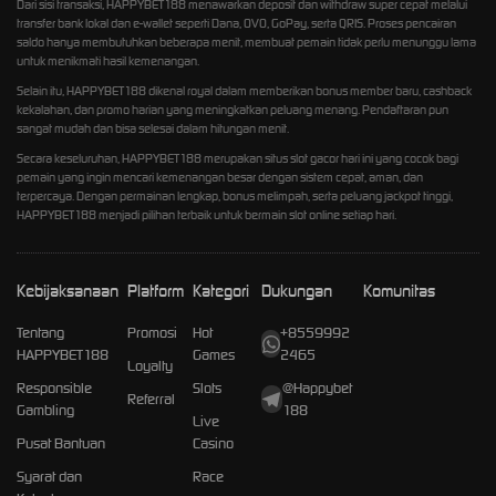
Dari sisi transaksi, HAPPYBET188 menawarkan deposit dan withdraw super cepat melalui
transfer bank lokal dan e-wallet seperti Dana, OVO, GoPay, serta QRIS. Proses pencairan
saldo hanya membutuhkan beberapa menit, membuat pemain tidak perlu menunggu lama
untuk menikmati hasil kemenangan.
Selain itu, HAPPYBET188 dikenal royal dalam memberikan bonus member baru, cashback
kekalahan, dan promo harian yang meningkatkan peluang menang. Pendaftaran pun
sangat mudah dan bisa selesai dalam hitungan menit.
Secara keseluruhan, HAPPYBET188 merupakan situs slot gacor hari ini yang cocok bagi
pemain yang ingin mencari kemenangan besar dengan sistem cepat, aman, dan
terpercaya. Dengan permainan lengkap, bonus melimpah, serta peluang jackpot tinggi,
HAPPYBET188 menjadi pilihan terbaik untuk bermain slot online setiap hari.
Kebijaksanaan
Platform
Kategori
Dukungan
Komunitas
Tentang
Promosi
Hot
+8559992
HAPPYBET188
Games
2465
Loyalty
Responsible
Slots
@Happybet
Referral
Gambling
188
Live
Pusat Bantuan
Casino
Syarat dan
Race