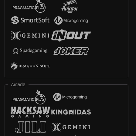
Arcade