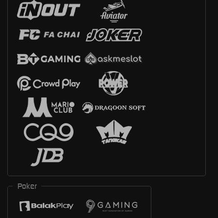
Poker