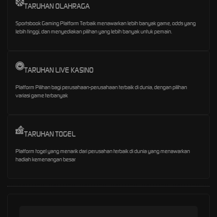
TARUHAN OLAHRAGA
Sportsbook Gaming Platform Terbaik menawarkan lebih banyak game, odds yang
lebih tinggi, dan menyediakan pilihan yang lebih banyak untuk pemain.
TARUHAN LIVE KASINO
Platform Pilihan bagi perusahaan-perusahaan terbaik di dunia, dengan pilihan
variasi game terbanyak
TARUHAN TOGEL
Platform togel yang menarik dari perusahan terbaik di dunia yang menawarkan
hadiah kemenangan besar