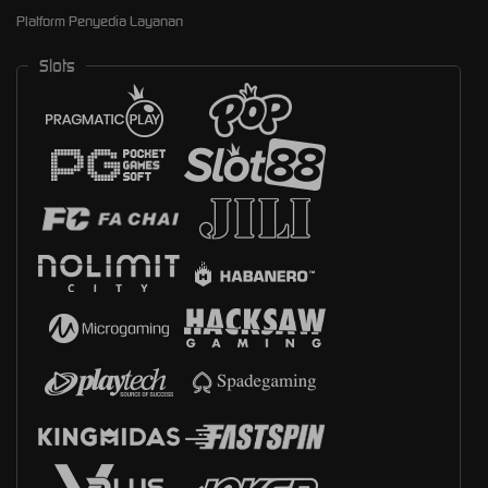
Platform Penyedia Layanan
Slots