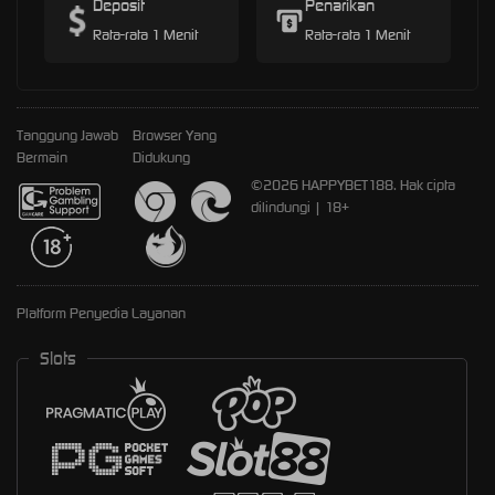
Deposit
Penarikan
Rata-rata 1 Menit
Rata-rata 1 Menit
Tanggung Jawab
Browser Yang
Bermain
Didukung
©2026 HAPPYBET188. Hak cipta
dilindungi | 18+
Platform Penyedia Layanan
Slots