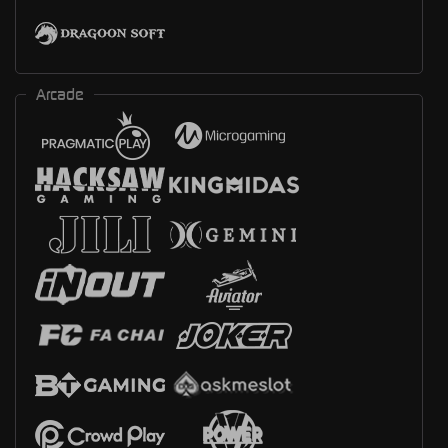
Arcade