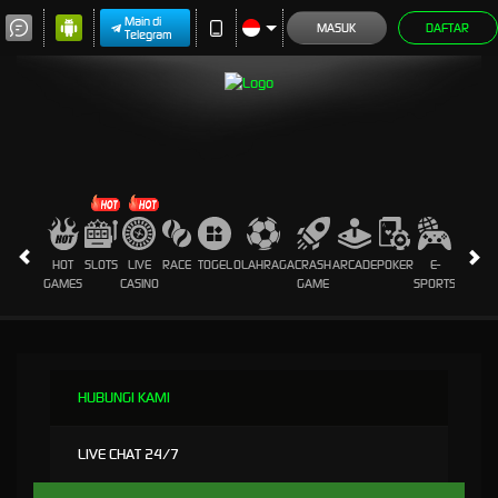
Main di
MASUK
DAFTAR
Telegram
HOT
SLOTS
LIVE
RACE
TOGEL
OLAHRAGA
CRASH
ARCADE
POKER
E-
SABUN
GAMES
CASINO
GAME
SPORTS
AYAM
HUBUNGI KAMI
LIVE CHAT 24/7