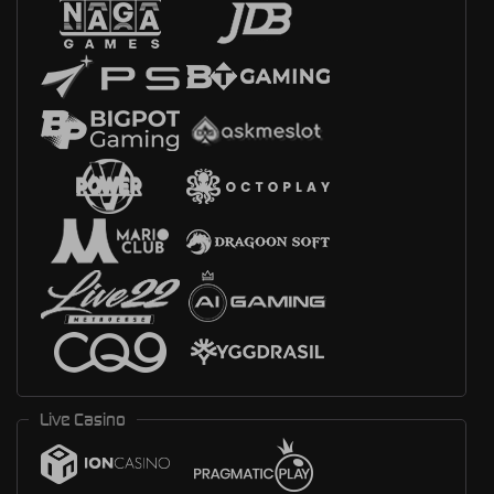
Live Casino