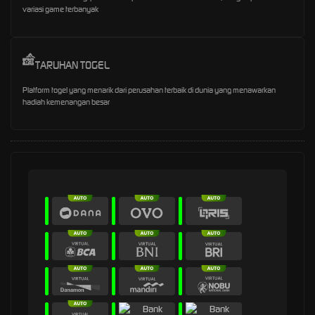
variasi game terbanyak
TARUHAN TOGEL
Platform togel yang menarik dari perusahan terbaik di dunia yang menawarkan
hadiah kemenangan besar