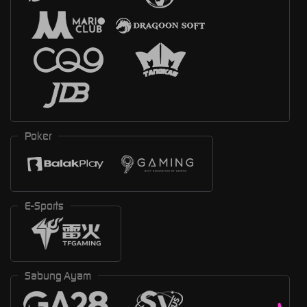
Poker
E-Sports
Sabung Ayam