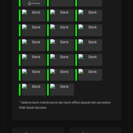
* Selama bank maintenance dan bank offline deposit dan penarikan
tidak dapat diproses