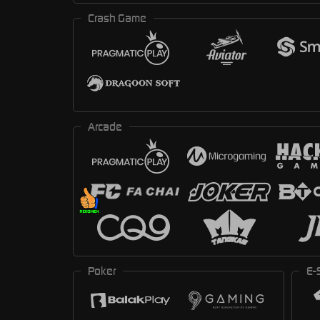
Crash Game
Arcade
Poker
E-