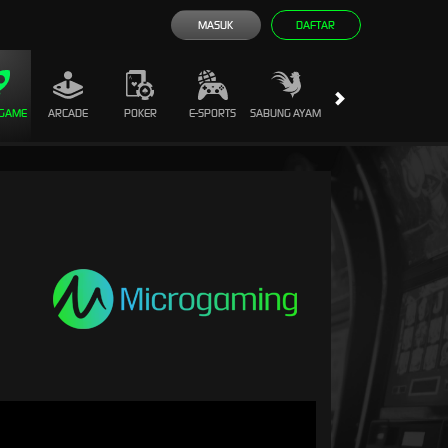
MASUK
DAFTAR
 GAME
ARCADE
POKER
E-SPORTS
SABUNG AYAM
PROMOSI