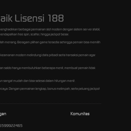
baik Lisensi 188
ni menghadirkan berbagai permainan slot modern dengan sistem server stabil,
patkan free spin, scatter, hingga jackpot besar.
udah menang. Beragam pilihan game tersedia sehingga pemain bisa memilih
m keamanan modern melindungi data pribadi serta transaksi pemain agar
ncairan saldo hanya membutuhkan beberapa menit, membuat pemain tidak
 sangat mudah dan bisa selesai dalam hitungan menit.
ercaya. Dengan permainan lengkap, bonus melimpah, serta peluang jackpot
gan
Komunitas
5599922465