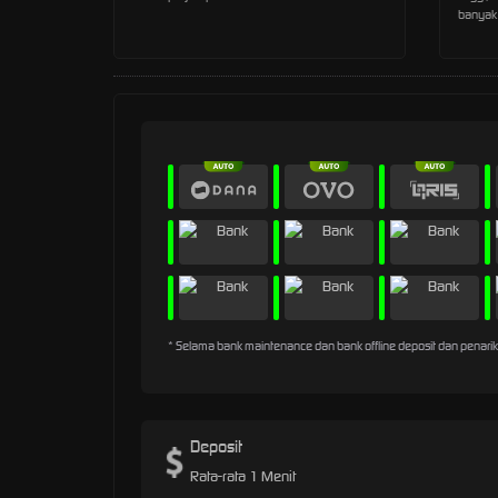
banyak 
* Selama bank maintenance dan bank offline deposit dan penarik
Deposit
Rata-rata 1 Menit