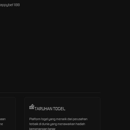
appybet188
TARUHAN TOGEL
haan
Platform togel yang menarik dari perusahan
ame
terbaik di dunia yang menawarkan hadiah
kemenangan besar