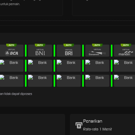
untuk pemain.
an tidak dapat diproses
Penarikan
Rata-rata 1 Menit