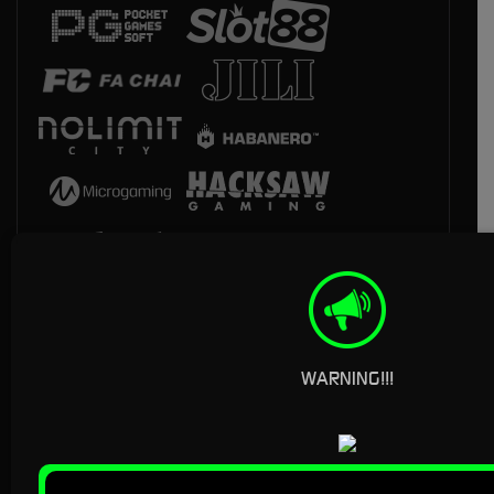
WARNING!!!