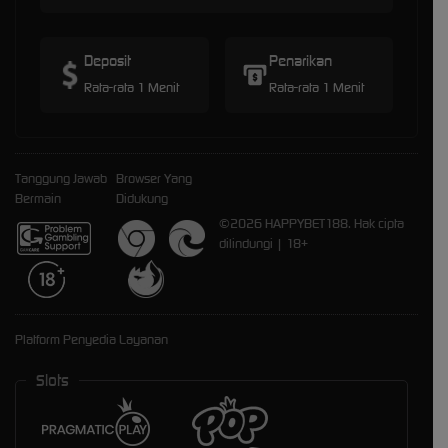
Deposit
Penarikan
Rata-rata 1 Menit
Rata-rata 1 Menit
Tanggung Jawab
Browser Yang
Bermain
Didukung
©2026 HAPPYBET188. Hak cipta
dilindungi | 18+
Platform Penyedia Layanan
Slots