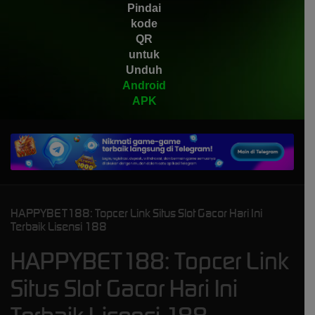
Pindai
kode
QR
untuk
Unduh
Android
APK
HAPPYBET188: Topcer Link Situs Slot Gacor Hari Ini
Terbaik Lisensi 188
HAPPYBET188: Topcer Link
Situs Slot Gacor Hari Ini