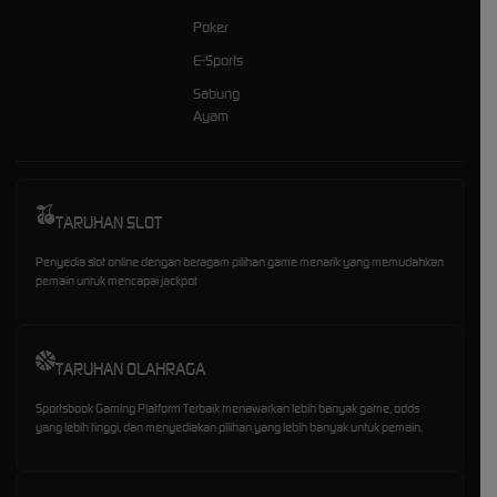
Poker
E-Sports
Sabung
Ayam
TARUHAN SLOT
Penyedia slot online dengan beragam pilihan game menarik yang memudahkan
pemain untuk mencapai jackpot
TARUHAN OLAHRAGA
Sportsbook Gaming Platform Terbaik menawarkan lebih banyak game, odds
yang lebih tinggi, dan menyediakan pilihan yang lebih banyak untuk pemain.