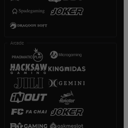
Arcade