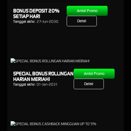
BONUS DEPOSIT 20%
Ambil Promo
SETIAP HARI
Detail
Tanggal akhir:
27-Jun-2030
SPECIAL BONUS ROLLINGAN
Ambil Promo
HARIAN MERIAH!
Detail
Tanggal akhir:
01-Jan-2031