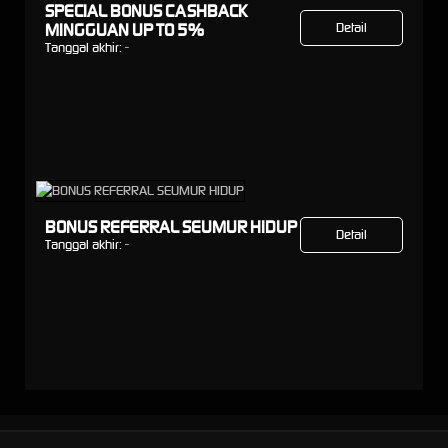
SPECIAL BONUS CASHBACK
MINGGUAN UP TO 5%
Detail
Tanggal akhir:
-
BONUS REFERRAL SEUMUR HIDUP
Detail
Tanggal akhir:
-