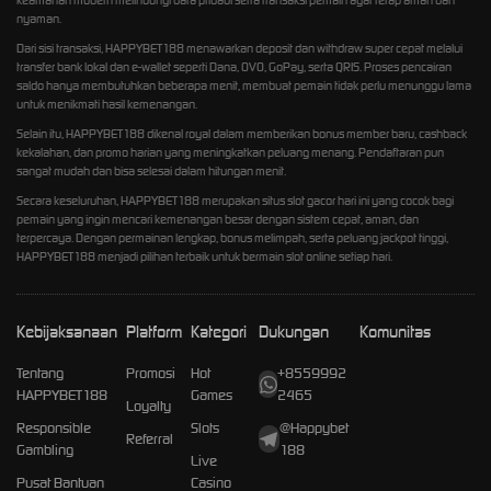
nyaman.
Dari sisi transaksi, HAPPYBET188 menawarkan deposit dan withdraw super cepat melalui
transfer bank lokal dan e-wallet seperti Dana, OVO, GoPay, serta QRIS. Proses pencairan
saldo hanya membutuhkan beberapa menit, membuat pemain tidak perlu menunggu lama
untuk menikmati hasil kemenangan.
Selain itu, HAPPYBET188 dikenal royal dalam memberikan bonus member baru, cashback
kekalahan, dan promo harian yang meningkatkan peluang menang. Pendaftaran pun
sangat mudah dan bisa selesai dalam hitungan menit.
Secara keseluruhan, HAPPYBET188 merupakan situs slot gacor hari ini yang cocok bagi
pemain yang ingin mencari kemenangan besar dengan sistem cepat, aman, dan
terpercaya. Dengan permainan lengkap, bonus melimpah, serta peluang jackpot tinggi,
HAPPYBET188 menjadi pilihan terbaik untuk bermain slot online setiap hari.
Kebijaksanaan
Platform
Kategori
Dukungan
Komunitas
Tentang
Promosi
Hot
+8559992
HAPPYBET188
Games
2465
Loyalty
Responsible
Slots
@Happybet
Referral
Gambling
188
Live
Pusat Bantuan
Casino