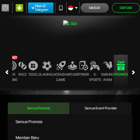
Main di
MASUK
DAFTAR
Telegram
LOTS
LIVE
RACE
TOGEL
OLAHRAGA
CRASH
ARCADE
POKER
E-
SABUNG
PROMOSI
CASINO
GAME
SPORTS
AYAM
Semua Promosi
Semua Event Provider
Semua Promosi
Member Baru