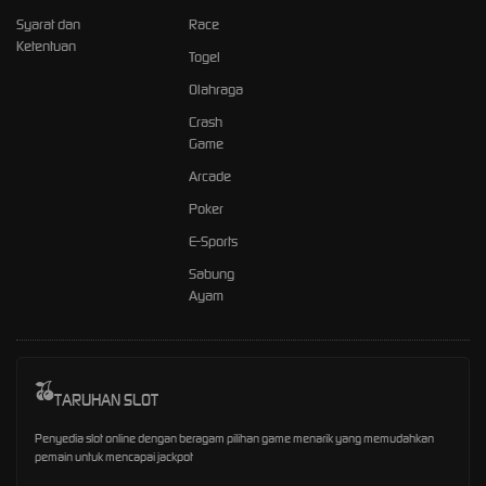
Syarat dan
Race
Ketentuan
Togel
Olahraga
Crash
Game
Arcade
Poker
E-Sports
Sabung
Ayam
TARUHAN SLOT
Penyedia slot online dengan beragam pilihan game menarik yang memudahkan
pemain untuk mencapai jackpot