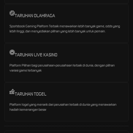
TARUHAN OLAHRAGA
Sportsbook Gaming Platform Terbaik menawarkan lebih banyak game, odds yang
lebih tinggi, dan menyediakan pilihan yang lebih banyak untuk pemain.
TARUHAN LIVE KASINO
Platform Pilihan bagi perusahaan-perusahaan terbaik di dunia, dengan pilihan
variasi game terbanyak
TARUHAN TOGEL
Platform togel yang menarik dari perusahan terbaik di dunia yang menawarkan
hadiah kemenangan besar