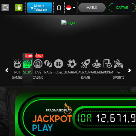
Main di
MASUK
DAFTAR
Telegram
HOT
SLOTS
LIVE
RACE
TOGEL
OLAHRAGA
CRASH
ARCADE
POKER
E-
SABUN
GAMES
CASINO
GAME
SPORTS
AYAM
IDR
12,671,
JACKPOT
PLAY