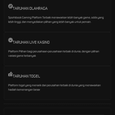
TARUHAN OLAHRAGA
Sportsbook Gaming Platform Terbaik menawarkan lebih banyak game, odds yang
lebih tinggi, dan menyediakan pilihan yang lebih banyak untuk pemain.
TARUHAN LIVE KASINO
Platform Pilihan bagi perusahaan-perusahaan terbaik di dunia, dengan pilihan
variasi game terbanyak
TARUHAN TOGEL
Platform togel yang menarik dari perusahan terbaik di dunia yang menawarkan
hadiah kemenangan besar