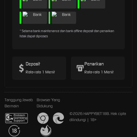
* Selama bank maintenance dan bank offline deposit dan penarikan
tidak dapat diproses
Deposit
Penarikan
Rata-rata 1 Menit
Rata-rata 1 Menit
Tanggung Jawab
Browser Yang
Bermain
Didukung
©2026 HAPPYBET188. Hak cipta
dilindungi | 18+