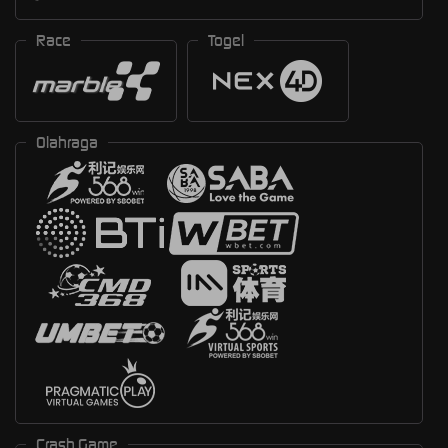
Race
Togel
Olahraga
Crash Game