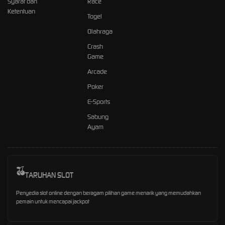
Syarat dan
Race
Ketentuan
Togel
Olahraga
Crash
Game
Arcade
Poker
E-Sports
Sabung
Ayam
TARUHAN SLOT
Penyedia slot online dengan beragam pilihan game menarik yang memudahkan
pemain untuk mencapai jackpot