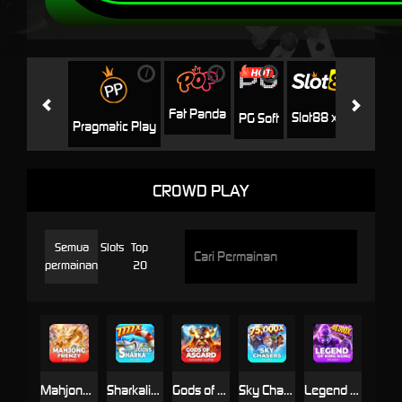
i
i
i
i
i
Facha
Fat Panda
Slot88 x PP
PG Soft
Pragmatic Play
CROWD PLAY
Semua
Slots
Top
permainan
20
Mahjong Frenzy
Sharkalicious
Gods of Asgard
Sky Chasers
Legend of King Kong