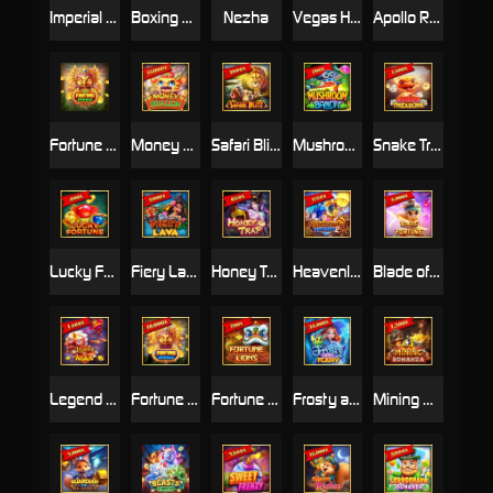
Imperial Majesty
Boxing Fury
Nezha
Vegas Hot Fruit
Apollo Ray of Luck
Fortune Jewels I
Money Dragon
Safari Blitz
Mushroom Bandit
Snake Treasure
Lucky Fortune
Fiery Lava
Honey Trap
Heavenly Fortunes 2
Blade of Fortune
Legend of Nian
Fortune Jewels II
Fortune Lions
Frosty and Flamy
Mining Bonanza