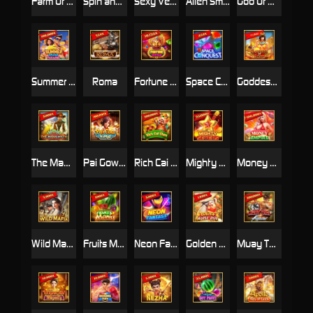
Farm Of Fortune
Spin and Win
Sexy Vegas
Alien Smash
God Of Wealth
Summer Splash Paradise
Roma
Fortune Jewels III
Space Conquest
Goddess Of Egypt
The Maya Myth
Pai Gow Ways
Rich Cai Shen
Mighty Sevens
Money Empire
Wild Mafia
Fruits Mania
Neon Fantasy
Golden Horse Ride
Muay Thai Fighter