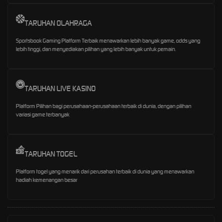
TARUHAN OLAHRAGA
Sportsbook Gaming Platform Terbaik menawarkan lebih banyak game, odds yang
lebih tinggi, dan menyediakan pilihan yang lebih banyak untuk pemain.
TARUHAN LIVE KASINO
Platform Pilihan bagi perusahaan-perusahaan terbaik di dunia, dengan pilihan
variasi game terbanyak
TARUHAN TOGEL
Platform togel yang menarik dari perusahan terbaik di dunia yang menawarkan
hadiah kemenangan besar