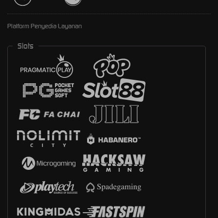
Platform Penyedia Layanan
Slots