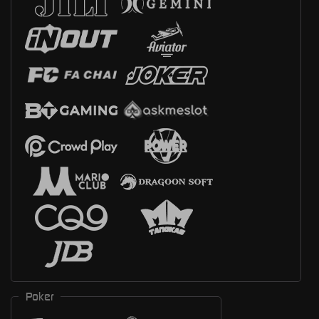
Poker