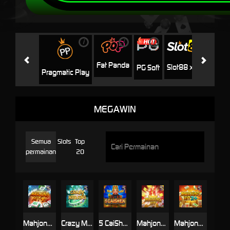
i
i
i
i
i
Facha
Fat Panda
Slot88 x PP
PG Soft
Pragmatic Play
MEGAWIN
Semua
Slots
Top
permainan
20
Mahjong Hit +
Crazy Mahjong
5 CaiShen(H5)
Mahjong Hit
Mahjong Hit 2+