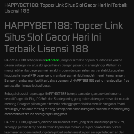
HAPPYBET188: Topcer Link Situs Slot Gacor Hari Ini Terbaik
Lisensi 188
HAPPYBET188: Topcer Link
Situs Slot Gacor Hari Ini
Terbaik Lisensi 188
HAPPYBET188 sebagai situs
slot online
yang kini semakin populer di Indonesia karena
dikenal sebagai link situs slot gacor hari ini dengan peluang menang tinggi. Platform ini
menghadirkan berbagai permainan slot modern dengan sistem server stabil, kecepatan
tinggi, serta tingkat RTP besar yang membuat pemain lebih mudah meraih kemenangan.
Banyak member membuktikan bahwa bermain di HAPPYBET188 sering mendapatkan free
spin, scatter, hingga jackpot besar.
Sebagai situs slot terpercaya, HAPPYBET188 bekerja sama dengan provider ternama
seperti Pragmatic Play, PG Soft, dan Spadegaming yang terkenal dengan mesin slot mudah
menang. Beragam pilihan game tersedia sehingga pemain bisa memilih slot gacor favorit
sesuai gaya bermain masing-masing. Setiap permainan dilengkapi fitur bonus menarik yang
menambah keseruan sekaligus peluang profit.
HAPPYBET188 juga menyediakan link alternatif resmi yang selalu aktif tanpa perlu VPN,
sehingga pemain tetap bisa bermain kapan saja meskipun terjadi pemblokiran. Sistem
keamanan modern melindungi data pribadi serta transaksi pemain agar tetap aman dan