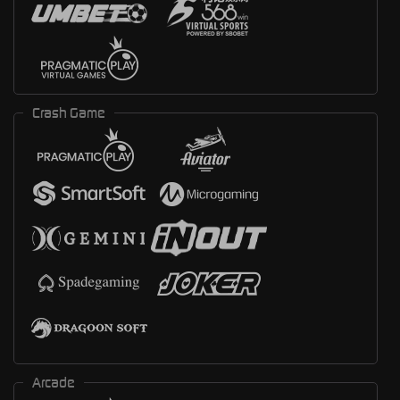
Crash Game
Arcade