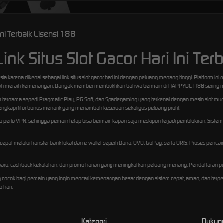
ni Terbaik Lisensi 188
k Situs Slot Gacor Hari Ini Ter
sia karena dikenal sebagai link situs slot gacor hari ini dengan peluang menang tinggi. Platform i
udah meraih kemenangan. Banyak member membuktikan bahwa bermain di HAPPYBET188 sering menda
r ternama seperti Pragmatic Play, PG Soft, dan Spadegaming yang terkenal dengan mesin slot m
lengkapi fitur bonus menarik yang menambah keseruan sekaligus peluang profit.
pa perlu VPN, sehingga pemain tetap bisa bermain kapan saja meskipun terjadi pemblokiran. Siste
cepat melalui transfer bank lokal dan e-wallet seperti Dana, OVO, GoPay, serta QRIS. Proses pe
aru, cashback kekalahan, dan promo harian yang meningkatkan peluang menang. Pendaftaran pun
g cocok bagi pemain yang ingin mencari kemenangan besar dengan sistem cepat, aman, dan terp
 hari.
Kategori
Dukun