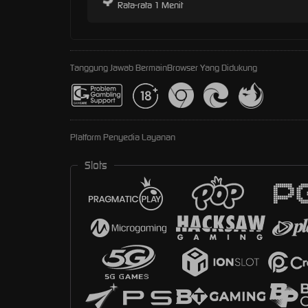
Rata-rata 1 Menit
Tanggung Jawab Bermain
Browser Yang Didukung
Platform Penyedia Layanan
Slots