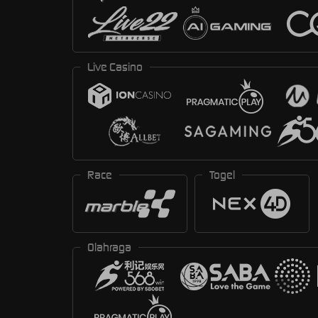
Live Casino
Race
Togel
Olahraga