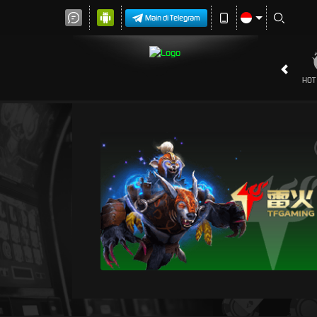
Main di Telegram
HOT