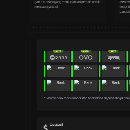
game menarik yang memudahkan pemain untuk
menawar
mencapai jackpot
tinggi,
banyak 
* Selama bank maintenance dan bank offline deposit dan penarik
Deposit