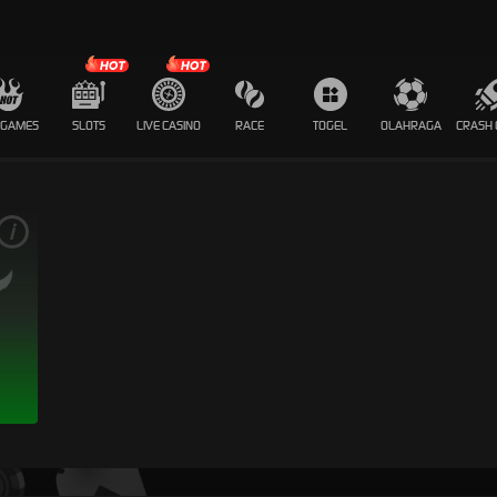
 GAMES
SLOTS
LIVE CASINO
RACE
TOGEL
OLAHRAGA
CRASH
i