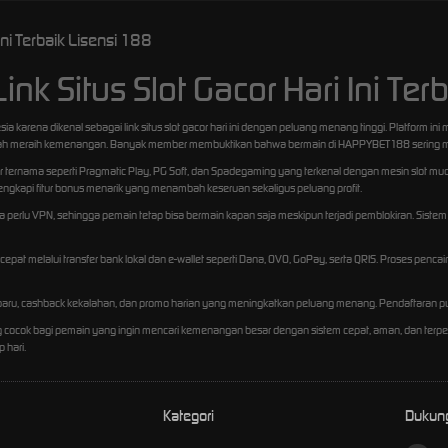
ni Terbaik Lisensi 188
k Situs Slot Gacor Hari Ini Ter
sia karena dikenal sebagai link situs slot gacor hari ini dengan peluang menang tinggi. Platform i
udah meraih kemenangan. Banyak member membuktikan bahwa bermain di HAPPYBET188 sering menda
r ternama seperti Pragmatic Play, PG Soft, dan Spadegaming yang terkenal dengan mesin slot m
lengkapi fitur bonus menarik yang menambah keseruan sekaligus peluang profit.
pa perlu VPN, sehingga pemain tetap bisa bermain kapan saja meskipun terjadi pemblokiran. Siste
cepat melalui transfer bank lokal dan e-wallet seperti Dana, OVO, GoPay, serta QRIS. Proses pe
aru, cashback kekalahan, dan promo harian yang meningkatkan peluang menang. Pendaftaran pun
g cocok bagi pemain yang ingin mencari kemenangan besar dengan sistem cepat, aman, dan terp
 hari.
Kategori
Dukun