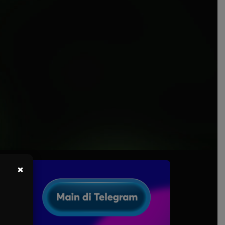
Pindai kode
untuk Und
Android A
×