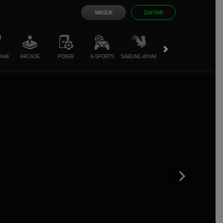
MASUK
DAFTAR
GAME
ARCADE
POKER
E-SPORTS
SABUNG AYAM
PROMOSI