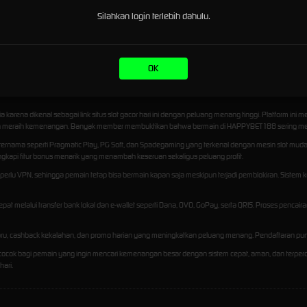
Silahkan login terlebih dahulu.
i Terbaik Lisensi 188
OK
 Situs Slot Gacor Hari Ini Terb
a karena dikenal sebagai link situs slot gacor hari ini dengan peluang menang tinggi. Platform ini
ah meraih kemenangan. Banyak member membuktikan bahwa bermain di HAPPYBET188 sering mendap
ternama seperti Pragmatic Play, PG Soft, dan Spadegaming yang terkenal dengan mesin slot mud
engkapi fitur bonus menarik yang menambah keseruan sekaligus peluang profit.
 perlu VPN, sehingga pemain tetap bisa bermain kapan saja meskipun terjadi pemblokiran. Sistem
pat melalui transfer bank lokal dan e-wallet seperti Dana, OVO, GoPay, serta QRIS. Proses pen
u, cashback kekalahan, dan promo harian yang meningkatkan peluang menang. Pendaftaran pun 
 cocok bagi pemain yang ingin mencari kemenangan besar dengan sistem cepat, aman, dan terper
hari.