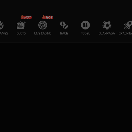
GAMES
SLOTS
LIVE CASINO
RACE
TOGEL
OLAHRAGA
CRASH 