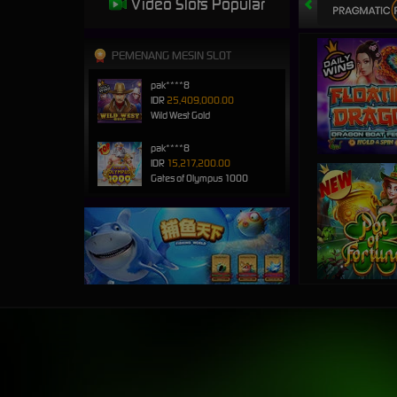
Video Slots Popular
PEMENANG MESIN SLOT
pak****8
IDR
25,409,000.00
Wild West Gold
pak****8
IDR
15,217,200.00
Gates of Olympus 1000
prajur****6
IDR
8,128,000.00
Gates of Olympus 1000
pak****8
IDR
6,840,000.00
Gates of Olympus 1000
pak****8
IDR
6,371,000.00
Wild West Gold