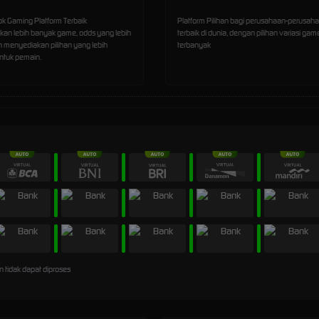
k Gaming Platform Terbaik
Platform Pilihan bagi perusahaan-perusah
an lebih banyak game, odds yang lebih
terbaik di dunia, dengan pilihan variasi gam
an menyediakan pilihan yang lebih
terbanyak
ntuk pemain.
 tidak dapat diproses