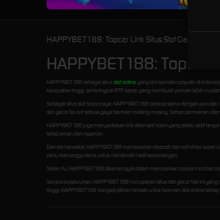
HAPPYBET188: Topcer Link Situs Slot Gacor Hari In
HAPPYBET188: Topcer Link
HAPPYBET188 sebagai situs
slot online
yang kini semakin populer di Indonesi
kecepatan tinggi, serta tingkat RTP besar yang membuat pemain lebih mud
Sebagai situs slot terpercaya, HAPPYBET188 bekerja sama dengan provider 
slot gacor favorit sesuai gaya bermain masing-masing. Setiap permainan dil
HAPPYBET188 juga menyediakan link alternatif resmi yang selalu aktif tanpa
tetap aman dan nyaman.
Dari sisi transaksi, HAPPYBET188 menawarkan deposit dan withdraw super ce
perlu menunggu lama untuk menikmati hasil kemenangan.
Selain itu, HAPPYBET188 dikenal royal dalam memberikan bonus member bar
Secara keseluruhan, HAPPYBET188 merupakan situs slot gacor hari ini yang
tinggi, HAPPYBET188 menjadi pilihan terbaik untuk bermain slot online setiap 