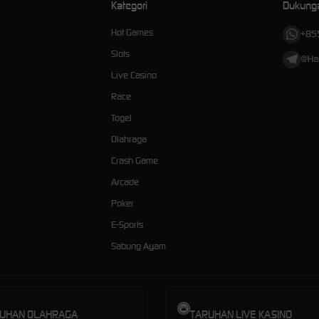
Kategori
Dukung
Hot Games
+85
Slots
@Ha
Live Casino
Race
Togel
Olahraga
Crash Game
Arcade
Poker
E-Sports
Sabung Ayam
UHAN OLAHRAGA
TARUHAN LIVE KASINO