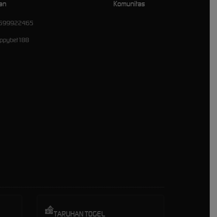
an
Komunitas
599922465
ppybet188
TARUHAN TOGEL