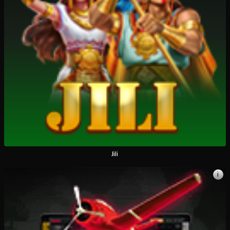
Jili
i