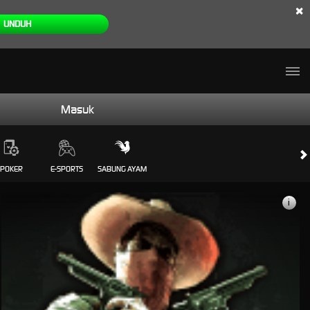
×
UNDUH
Masuk
POKER
E-SPORTS
SABUNG AYAM
i