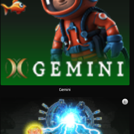
Gemini
i