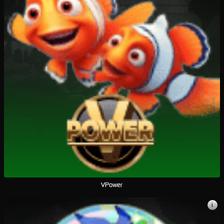
VPower
i