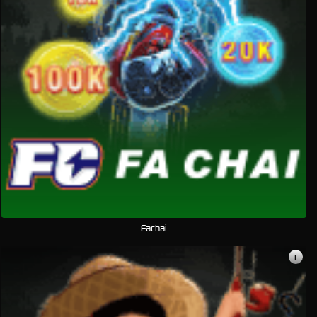
Fachai
i