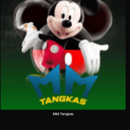
MM Tangkas