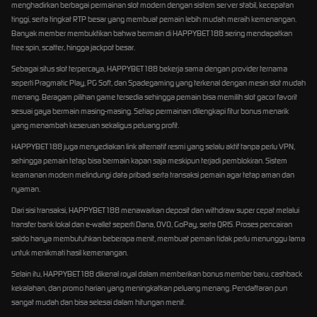
menghadirkan berbagai permainan slot modern dengan sistem server stabil, kecepatan
tinggi, serta tingkat RTP besar yang membuat pemain lebih mudah meraih kemenangan.
Banyak member membuktikan bahwa bermain di HAPPYBET188 sering mendapatkan
free spin, scatter, hingga jackpot besar.
Sebagai situs slot terpercaya, HAPPYBET188 bekerja sama dengan provider ternama
seperti Pragmatic Play, PG Soft, dan Spadegaming yang terkenal dengan mesin slot mudah
menang. Beragam pilihan game tersedia sehingga pemain bisa memilih slot gacor favorit
sesuai gaya bermain masing-masing. Setiap permainan dilengkapi fitur bonus menarik
yang menambah keseruan sekaligus peluang profit.
HAPPYBET188 juga menyediakan link alternatif resmi yang selalu aktif tanpa perlu VPN,
sehingga pemain tetap bisa bermain kapan saja meskipun terjadi pemblokiran. Sistem
keamanan modern melindungi data pribadi serta transaksi pemain agar tetap aman dan
nyaman.
Dari sisi transaksi, HAPPYBET188 menawarkan deposit dan withdraw super cepat melalui
transfer bank lokal dan e-wallet seperti Dana, OVO, GoPay, serta QRIS. Proses pencairan
saldo hanya membutuhkan beberapa menit, membuat pemain tidak perlu menunggu lama
untuk menikmati hasil kemenangan.
Selain itu, HAPPYBET188 dikenal royal dalam memberikan bonus member baru, cashback
kekalahan, dan promo harian yang meningkatkan peluang menang. Pendaftaran pun
sangat mudah dan bisa selesai dalam hitungan menit.