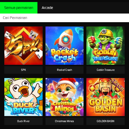
Semua permainan
Arcade
5PK
Rocket Crash
Goblin Treasure
Duck River
Christmas Mines
GOLDEN BASIN