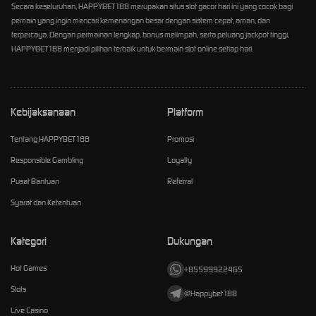
Secara keseluruhan, HAPPYBET188 merupakan situs slot gacor hari ini yang cocok bagi
pemain yang ingin mencari kemenangan besar dengan sistem cepat, aman, dan
terpercaya. Dengan permainan lengkap, bonus melimpah, serta peluang jackpot tinggi,
HAPPYBET188 menjadi pilihan terbaik untuk bermain slot online setiap hari.
Kebijaksanaan
Platform
Tentang HAPPYBET188
Promosi
Responsible Gambling
Loyalty
Pusat Bantuan
Referral
Syarat dan Ketentuan
Kategori
Dukungan
Hot Games
+85599922465
Slots
@Happybet188
Live Casino