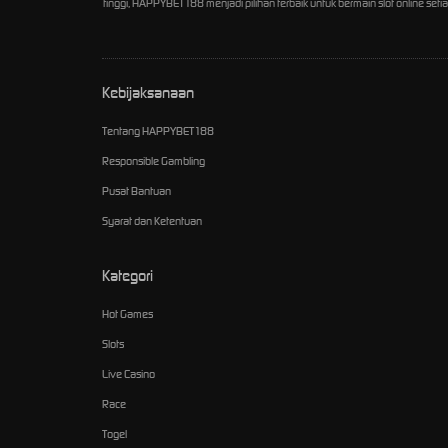
tinggi, HAPPYBET188 menjadi pilihan terbaik untuk bermain slot online setiap
Kebijaksanaan
Tentang HAPPYBET188
Responsible Gambling
Pusat Bantuan
Syarat dan Ketentuan
Kategori
Hot Games
Slots
Live Casino
Race
Togel