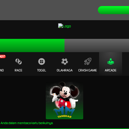
INO
RACE
TOGEL
OLAHRAGA
CRASH GAME
ARCADE
n Anda dalam membaca kartu berikutnya.