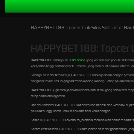
HAPPYBET188: Topcer Link Situs Slot Gacor Hari I
HAPPYBET188: Topcer Lin
HAPPYBET188 sebagai situs
slot online
yang kini semakin populer di Indone
kecepatan tinggi, serta tingkat RTP besar yang membuat pemain lebih m
Sebagai situs slot terpercaya, HAPPYBET188 bekerja sama dengan provide
slot gacor favorit sesuai gaya bermain masing-masing. Setiap permainan di
HAPPYBET188 juga menyediakan link alternatif resmi yang selalu aktif tan
tetap aman dan nyaman.
Dari sisi transaksi, HAPPYBET188 menawarkan deposit dan withdraw super 
perlu menunggu lama untuk menikmati hasil kemenangan.
Selain itu, HAPPYBET188 dikenal royal dalam memberikan bonus member b
Secara keseluruhan, HAPPYBET188 merupakan situs slot gacor hari ini ya