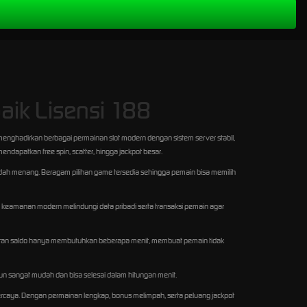
baik Lisensi 188
ni menghadirkan berbagai permainan slot modern dengan sistem server stabil,
patkan free spin, scatter, hingga jackpot besar.
udah menang. Beragam pilihan game tersedia sehingga pemain bisa memilih
m keamanan modern melindungi data pribadi serta transaksi pemain agar
encairan saldo hanya membutuhkan beberapa menit, membuat pemain tidak
n sangat mudah dan bisa selesai dalam hitungan menit.
ercaya. Dengan permainan lengkap, bonus melimpah, serta peluang jackpot