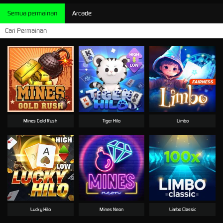
Semua permainan
Arcade
Mines Gold Rush
Tiger Hilo
Limbo
Lucky Hilo
Mines Neon
Limbo Classic