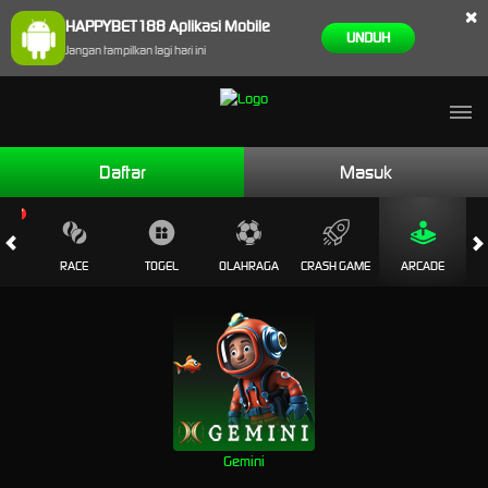
×
HAPPYBET188 Aplikasi Mobile
UNDUH
Jangan tampilkan lagi hari ini
Daftar
Masuk
SINO
RACE
TOGEL
OLAHRAGA
CRASH GAME
ARCADE
Gemini