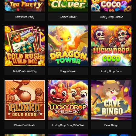
Forest Tea Party
Golden Clover
Lucky Drop: Coco 2
Gold Rush: Wild Dig
Dragon Tower
Lucky Drop-Coco
Plinko Gold Rush
Lucky Drop-GongXiFaChai
Cave Bingo