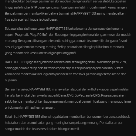
menghadirkan berbagai permainan slot modern dengan sistem server stabil, kecepatan
tinggi, serta tingkat RTP besar yang membuat pemain lebih mudah meraih kemenangan.
Banyak member membuktikan bahwa bermain di HAPPYBET188 sering mendapatkan
free spin, scatter, hingga jackpot besar.
Sebagai situs slot terpercaya, HAPPYBET188 bekerja sama dengan provider ternama
seperti Pragmatic Play, PG Soft, dan Spadegaming yang terkenal dengan mesin slot mudah
menang. Beragam pilihan game tersedia sehingga pemain bisa memilih slot gacor favorit
sesuai gaya bermain masing-masing. Setiap permainan dilengkapi fitur bonus menarik
yang menambah keseruan sekaligus peluang profit.
HAPPYBET188 juga menyediakan link alternatif resmi yang selalu aktif tanpa perlu VPN,
sehingga pemain tetap bisa bermain kapan saja meskipun terjadi pemblokiran. Sistem
keamanan modern melindungi data pribadi serta transaksi pemain agar tetap aman dan
nyaman.
Dari sisi transaksi, HAPPYBET188 menawarkan deposit dan withdraw super cepat melalui
transfer bank lokal dan e-wallet seperti Dana, OVO, GoPay, serta QRIS. Proses pencairan
saldo hanya membutuhkan beberapa menit, membuat pemain tidak perlu menunggu lama
untuk menikmati hasil kemenangan.
Selain itu, HAPPYBET188 dikenal royal dalam memberikan bonus member baru, cashback
kekalahan, dan promo harian yang meningkatkan peluang menang. Pendaftaran pun
sangat mudah dan bisa selesai dalam hitungan menit.