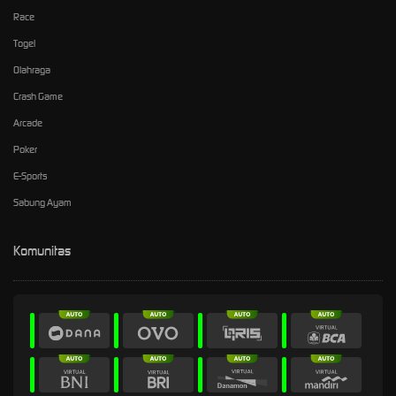
Race
Togel
Olahraga
Crash Game
Arcade
Poker
E-Sports
Sabung Ayam
Komunitas