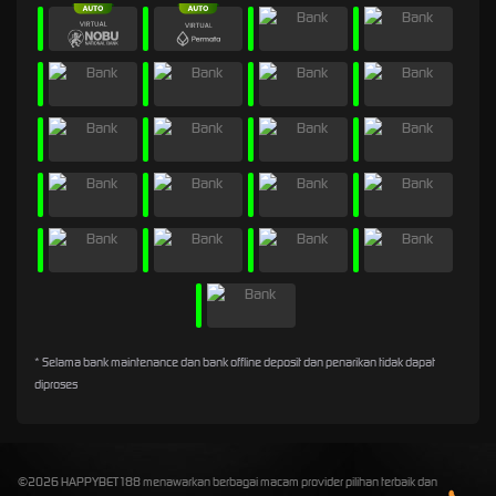
* Selama bank maintenance dan bank offline deposit dan penarikan tidak dapat
diproses
©2026 HAPPYBET188 menawarkan berbagai macam provider pilihan terbaik dan