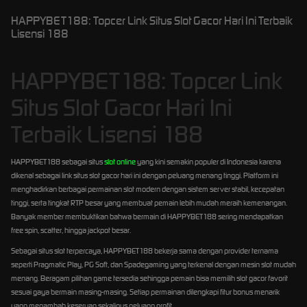
HAPPYBET188: Topcer Link Situs Slot Gacor Hari Ini Terbaik
Lisensi 188
HAPPYBET188: Topcer Link
Situs Slot Gacor Hari Ini
Terbaik Lisensi 188
HAPPYBET188 sebagai situs
slot online
yang kini semakin populer di Indonesia karena
dikenal sebagai link situs slot gacor hari ini dengan peluang menang tinggi. Platform ini
menghadirkan berbagai permainan slot modern dengan sistem server stabil, kecepatan
tinggi, serta tingkat RTP besar yang membuat pemain lebih mudah meraih kemenangan.
Banyak member membuktikan bahwa bermain di HAPPYBET188 sering mendapatkan
free spin, scatter, hingga jackpot besar.
Sebagai situs slot terpercaya, HAPPYBET188 bekerja sama dengan provider ternama
seperti Pragmatic Play, PG Soft, dan Spadegaming yang terkenal dengan mesin slot mudah
menang. Beragam pilihan game tersedia sehingga pemain bisa memilih slot gacor favorit
sesuai gaya bermain masing-masing. Setiap permainan dilengkapi fitur bonus menarik
yang menambah keseruan sekaligus peluang profit.