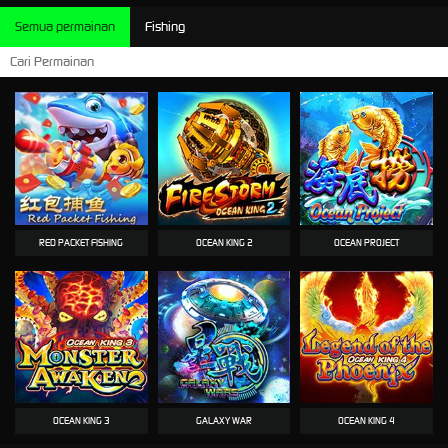
Semua permainan
Fishing
RED PACKET FISHING
OCEAN KING 2
OCEAN PROJECT
OCEAN KING 3
GALAXY WAR
OCEAN KING 4