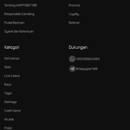
Tentang HAPPYBET188
Promosi
Responsible Gambling
Loyalty
Pusat Bantuan
Referral
Syarat dan Ketentuan
Kategori
Dukungan
Hot Games
+85599922465
Slots
@Happybet188
Live Casino
Race
Togel
Olahraga
Crash Game
Arcade
Poker