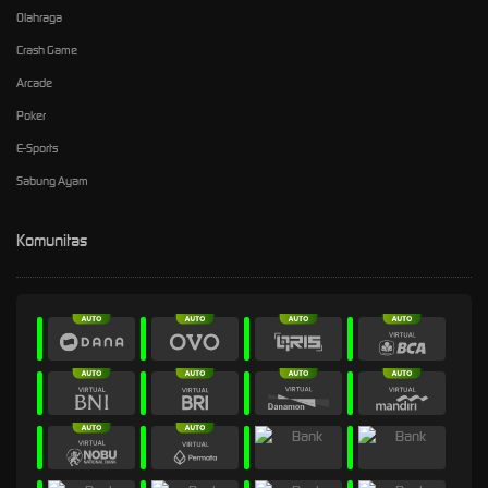
Olahraga
Crash Game
Arcade
Poker
E-Sports
Sabung Ayam
Komunitas