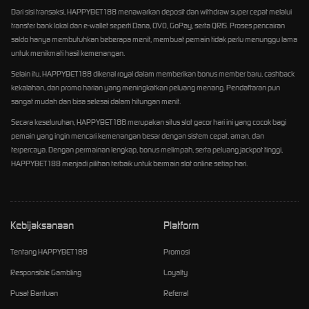
Dari sisi transaksi, HAPPYBET188 menawarkan deposit dan withdraw super cepat melalui
transfer bank lokal dan e-wallet seperti Dana, OVO, GoPay, serta QRIS. Proses pencairan
saldo hanya membutuhkan beberapa menit, membuat pemain tidak perlu menunggu lama
untuk menikmati hasil kemenangan.
Selain itu, HAPPYBET188 dikenal royal dalam memberikan bonus member baru, cashback
kekalahan, dan promo harian yang meningkatkan peluang menang. Pendaftaran pun
sangat mudah dan bisa selesai dalam hitungan menit.
Secara keseluruhan, HAPPYBET188 merupakan situs slot gacor hari ini yang cocok bagi
pemain yang ingin mencari kemenangan besar dengan sistem cepat, aman, dan
terpercaya. Dengan permainan lengkap, bonus melimpah, serta peluang jackpot tinggi,
HAPPYBET188 menjadi pilihan terbaik untuk bermain slot online setiap hari.
Kebijaksanaan
Platform
Tentang HAPPYBET188
Promosi
Responsible Gambling
Loyalty
Pusat Bantuan
Referral