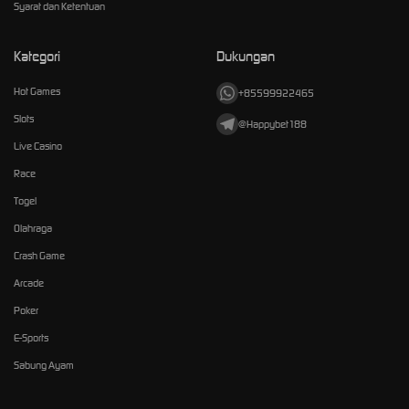
Syarat dan Ketentuan
Kategori
Dukungan
Hot Games
+85599922465
Slots
@Happybet188
Live Casino
Race
Togel
Olahraga
Crash Game
Arcade
Poker
E-Sports
Sabung Ayam