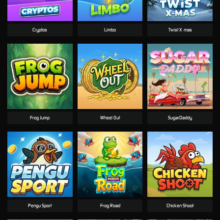
Cryptos
Limbo
Twist X-mas
Frog Jump
Wheel Out
SugarDaddy
Pengu Sport
Frog Road
Chicken Shoot