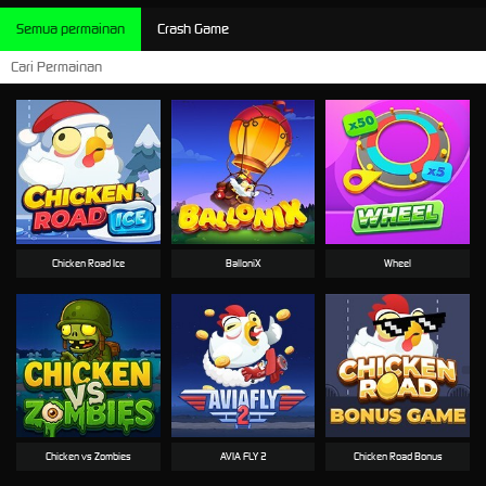
Semua permainan
Crash Game
Chicken Road Ice
BalloniX
Wheel
Chicken vs Zombies
AVIA FLY 2
Chicken Road Bonus