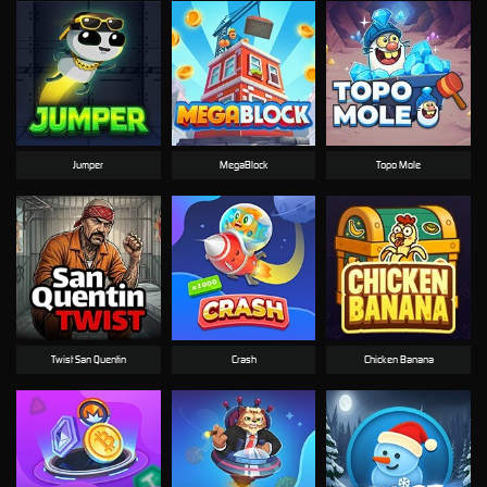
Jumper
MegaBlock
Topo Mole
Twist San Quentin
Crash
Chicken Banana