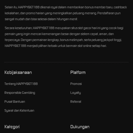
Selain itu, HAPPYBET188 dikenal royal dalam memberikan bonus member baru, cashback
kekalahan, dan promo harian yang meningkatkan peluang menang. Pendaftaran pun
sangat mudah dan bisa selesai dalam hitungan menit.
Secara keseluruhan, HAPPYBET188 merupakan situs slot gacor hari ini yang cocok bagi
pemain yang ingin mencari kemenangan besar dengan sistem cepat, aman, dan
terpercaya. Dengan permainan lengkap, bonus melimpah, serta peluang jackpot tinggi,
HAPPYBET188 menjadi pilihan terbaik untuk bermain slot online setiap hari.
Kebijaksanaan
Platform
Tentang HAPPYBET188
Promosi
Responsible Gambling
Loyalty
Pusat Bantuan
Referral
Syarat dan Ketentuan
Kategori
Dukungan