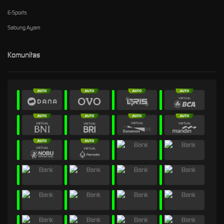
E-Sports
Sabung Ayam
Komunitas