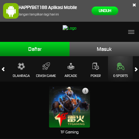
×
HAPPYBET188 Aplikasi Mobile
UNDUH
Jangan tampilkan lagi hari ini
Daftar
Masuk
L
OLAHRAGA
CRASH GAME
ARCADE
POKER
E-SPORTS
SA
i
TF Gaming