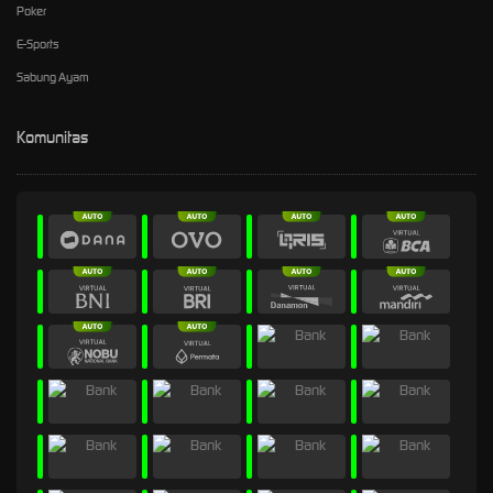
Poker
E-Sports
Sabung Ayam
Komunitas