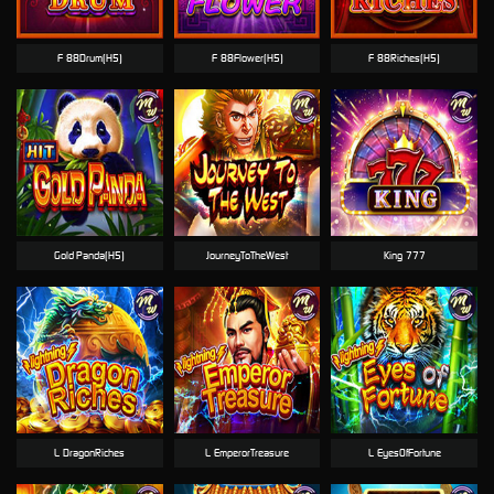
F-88Drum(H5)
F-88Flower(H5)
F-88Riches(H5)
Gold Panda(H5)
JourneyToTheWest
King-777
L-DragonRiches
L-EmperorTreasure
L-EyesOfFortune