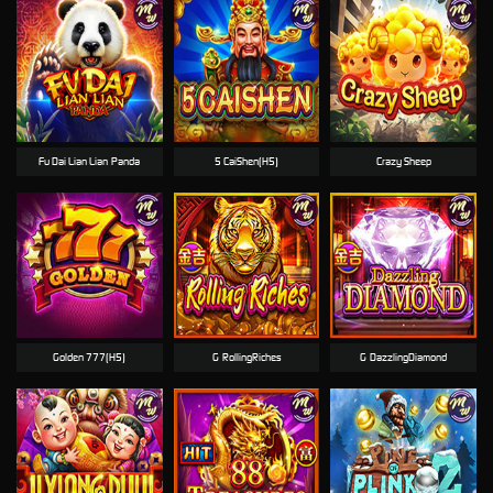
Fu Dai Lian Lian-Panda
5 CaiShen(H5)
Crazy Sheep
Golden 777(H5)
G-RollingRiches
G-DazzlingDiamond