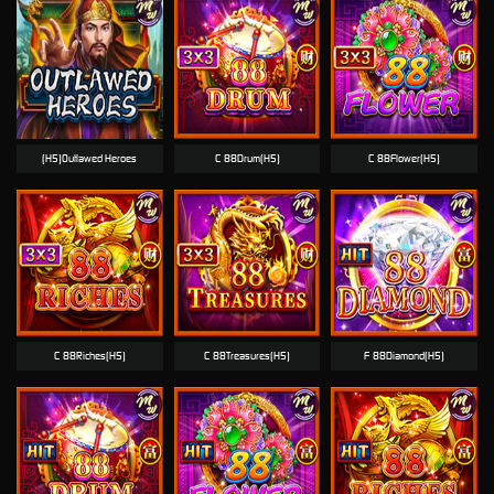
(H5)Outlawed Heroes
C-88Drum(H5)
C-88Flower(H5)
C-88Riches(H5)
C-88Treasures(H5)
F-88Diamond(H5)