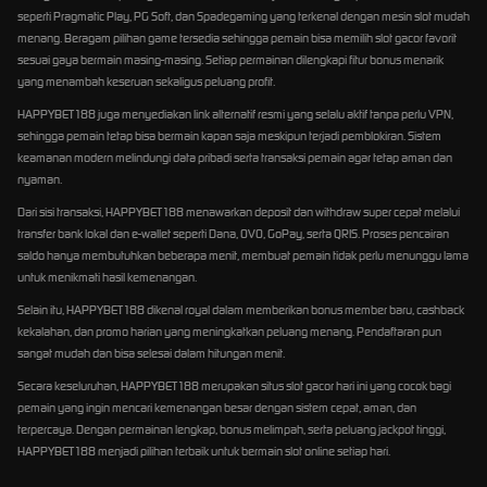
seperti Pragmatic Play, PG Soft, dan Spadegaming yang terkenal dengan mesin slot mudah
menang. Beragam pilihan game tersedia sehingga pemain bisa memilih slot gacor favorit
sesuai gaya bermain masing-masing. Setiap permainan dilengkapi fitur bonus menarik
yang menambah keseruan sekaligus peluang profit.
HAPPYBET188 juga menyediakan link alternatif resmi yang selalu aktif tanpa perlu VPN,
sehingga pemain tetap bisa bermain kapan saja meskipun terjadi pemblokiran. Sistem
keamanan modern melindungi data pribadi serta transaksi pemain agar tetap aman dan
nyaman.
Dari sisi transaksi, HAPPYBET188 menawarkan deposit dan withdraw super cepat melalui
transfer bank lokal dan e-wallet seperti Dana, OVO, GoPay, serta QRIS. Proses pencairan
saldo hanya membutuhkan beberapa menit, membuat pemain tidak perlu menunggu lama
untuk menikmati hasil kemenangan.
Selain itu, HAPPYBET188 dikenal royal dalam memberikan bonus member baru, cashback
kekalahan, dan promo harian yang meningkatkan peluang menang. Pendaftaran pun
sangat mudah dan bisa selesai dalam hitungan menit.
Secara keseluruhan, HAPPYBET188 merupakan situs slot gacor hari ini yang cocok bagi
pemain yang ingin mencari kemenangan besar dengan sistem cepat, aman, dan
terpercaya. Dengan permainan lengkap, bonus melimpah, serta peluang jackpot tinggi,
HAPPYBET188 menjadi pilihan terbaik untuk bermain slot online setiap hari.