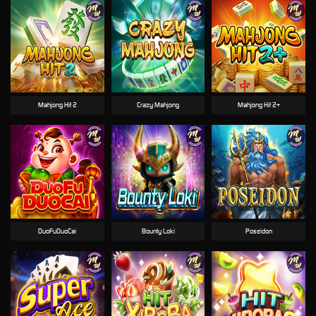
Mahjong Hit 2
Crazy Mahjong
Mahjong Hit 2+
DuoFuDuoCai
Bounty Loki
Poseidon