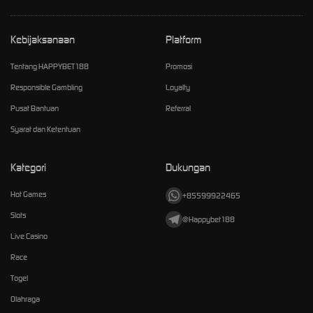
Kebijaksanaan
Platform
Tentang HAPPYBET188
Promosi
Responsible Gambling
Loyalty
Pusat Bantuan
Referral
Syarat dan Ketentuan
Kategori
Dukungan
Hot Games
+85599922465
Slots
@Happybet188
Live Casino
Race
Togel
Olahraga