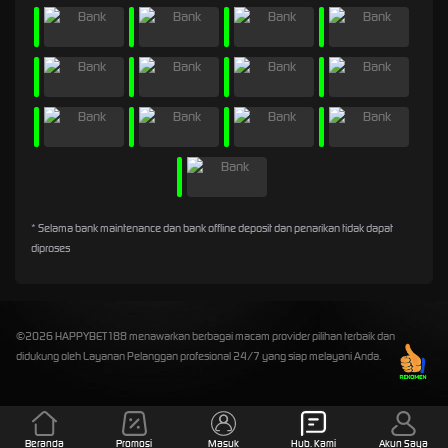
* Selama bank maintenance dan bank offline deposit dan penarikan tidak dapat
diproses
©2026 HAPPYBET188 menawarkan berbagai macam provider pilihan terbaik dan
didukung oleh Layanan Pelanggan profesional 24/7 yang siap melayani Anda.
Beranda
Promosi
Masuk
Hub. Kami
Akun Saya