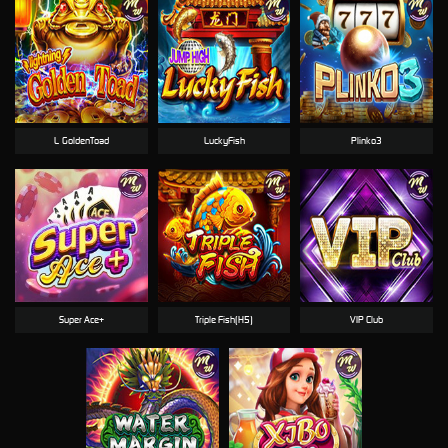
L-GoldenToad
LuckyFish
Plinko3
Super Ace+
Triple Fish(H5)
VIP Club