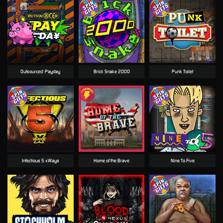
Outsourced: Payday
Brick Snake 2000
Punk Toilet
Infectious 5 xWays
Home of the Brave
Nine To Five