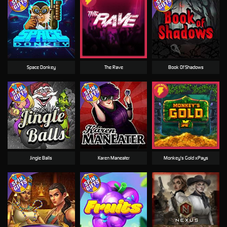
Space Donkey
The Rave
Book Of Shadows
Jingle Balls
Karen Maneater
Monkey's Gold xPays