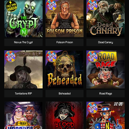
Nexus The Crypt
Folsom Prison
Dead Canary
Tombstone RIP
Beheaded
Road Rage