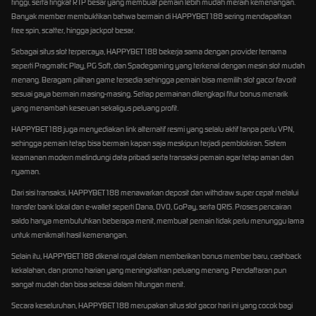
tinggi, serta tingkat RTP besar yang membuat pemain lebih mudah meraih kemenangan.
Banyak member membuktikan bahwa bermain di HAPPYBET188 sering mendapatkan
free spin, scatter, hingga jackpot besar.
Sebagai situs slot terpercaya, HAPPYBET188 bekerja sama dengan provider ternama
seperti Pragmatic Play, PG Soft, dan Spadegaming yang terkenal dengan mesin slot mudah
menang. Beragam pilihan game tersedia sehingga pemain bisa memilih slot gacor favorit
sesuai gaya bermain masing-masing. Setiap permainan dilengkapi fitur bonus menarik
yang menambah keseruan sekaligus peluang profit.
HAPPYBET188 juga menyediakan link alternatif resmi yang selalu aktif tanpa perlu VPN,
sehingga pemain tetap bisa bermain kapan saja meskipun terjadi pemblokiran. Sistem
keamanan modern melindungi data pribadi serta transaksi pemain agar tetap aman dan
nyaman.
Dari sisi transaksi, HAPPYBET188 menawarkan deposit dan withdraw super cepat melalui
transfer bank lokal dan e-wallet seperti Dana, OVO, GoPay, serta QRIS. Proses pencairan
saldo hanya membutuhkan beberapa menit, membuat pemain tidak perlu menunggu lama
untuk menikmati hasil kemenangan.
Selain itu, HAPPYBET188 dikenal royal dalam memberikan bonus member baru, cashback
kekalahan, dan promo harian yang meningkatkan peluang menang. Pendaftaran pun
sangat mudah dan bisa selesai dalam hitungan menit.
Secara keseluruhan, HAPPYBET188 merupakan situs slot gacor hari ini yang cocok bagi