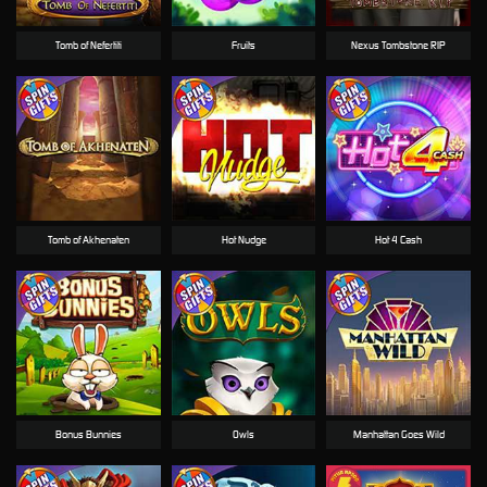
Tomb of Nefertiti
Fruits
Nexus Tombstone RIP
Tomb of Akhenaten
Hot Nudge
Hot 4 Cash
Bonus Bunnies
Owls
Manhattan Goes Wild