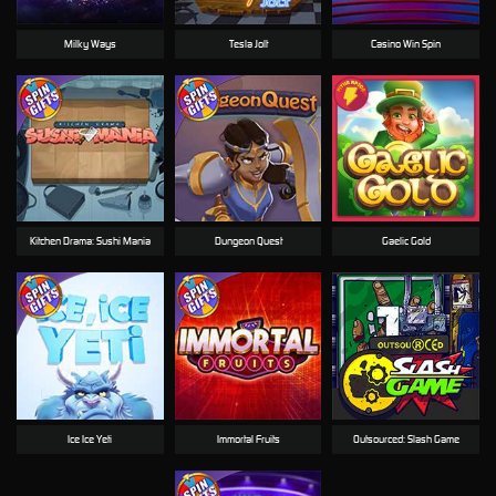
Milky Ways
Tesla Jolt
Casino Win Spin
Kitchen Drama: Sushi Mania
Dungeon Quest
Gaelic Gold
Ice Ice Yeti
Immortal Fruits
Outsourced: Slash Game