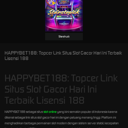
Starstruck
HAPPYBET188: Topcer Link Situs Slot Gacor Hari Ini Terbaik
Lisensi 188
HAPPYBET188: Topcer Link
Situs Slot Gacor Hari Ini
Terbaik Lisensi 188
HAPPYBET188 sebagai situs
slot online
yang kini semakin populer di Indonesia karena
dikenal sebagai link situs slot gacor hari ini dengan peluang menang tinggi. Platform ini
menghadirkan berbagai permainan slot modern dengan sistem server stabil, kecepatan