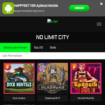
×
HAPPYBET188 Aplikasi Mobile
UNDUH
Jangan tampilkan lagi hari ini
NO LIMIT CITY
Semua permainan
Top 20
Slots
Duck Hunters
Deadwood R.I.P
Kenneth Must Die