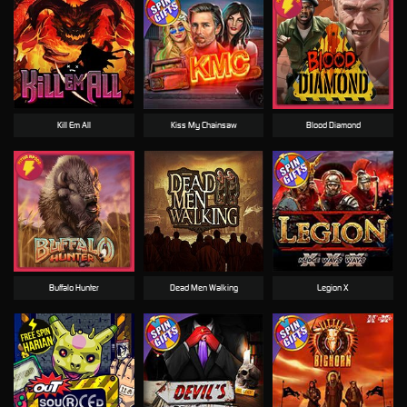
Kill Em All
Kiss My Chainsaw
Blood Diamond
Buffalo Hunter
Dead Men Walking
Legion X