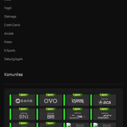
Togel
Olahraga
Crash Game
Arcade
Poker
E-Sports
Sabung Ayam
Komunitas