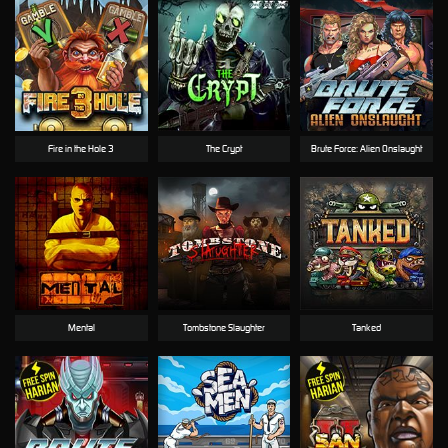
Fire in the Hole 3
The Crypt
Brute Force: Alien Onslaught
Mental
Tombstone Slaughter
Tanked