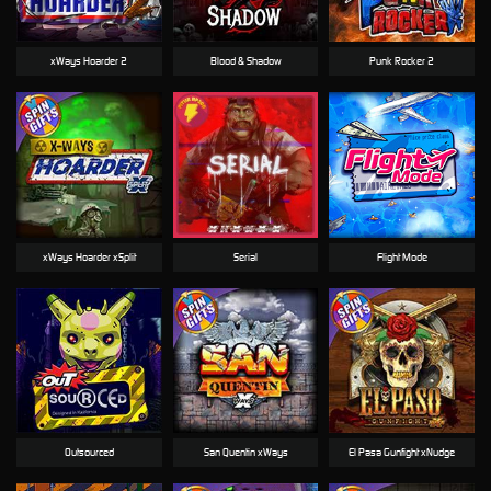
xWays Hoarder 2
Blood & Shadow
Punk Rocker 2
xWays Hoarder xSplit
Serial
Flight Mode
Outsourced
San Quentin xWays
El Pasa Gunfight xNudge