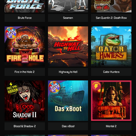
Brute Force
Seamen
San Quentin 2: Death Row
Fire in the Hole 2
Highway to Hell
Gator Hunters
Blood & Shadow 2
Das xBoot
Mental 2