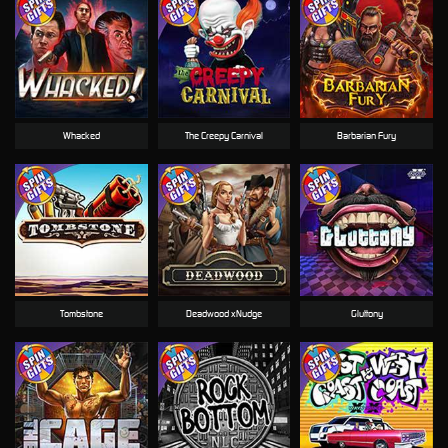
Whacked
The Creepy Carnival
Barbarian Fury
Tombstone
Deadwood xNudge
Gluttony