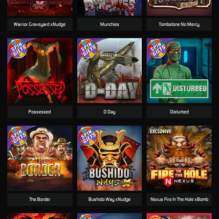
Warrior Graveyard xNudge
Munchies
Tombstone No Mercy
Possessed
D Day
Disturbed
The Border
Bushido Way xNudge
Nexus Fire In The Hole xBomb