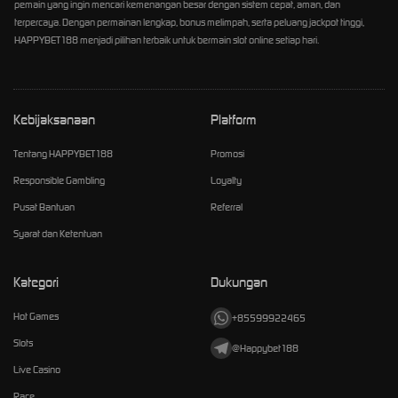
pemain yang ingin mencari kemenangan besar dengan sistem cepat, aman, dan
terpercaya. Dengan permainan lengkap, bonus melimpah, serta peluang jackpot tinggi,
HAPPYBET188 menjadi pilihan terbaik untuk bermain slot online setiap hari.
Kebijaksanaan
Platform
Tentang HAPPYBET188
Promosi
Responsible Gambling
Loyalty
Pusat Bantuan
Referral
Syarat dan Ketentuan
Kategori
Dukungan
Hot Games
+85599922465
Slots
@Happybet188
Live Casino
Race