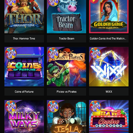
Thor: Hammer Time
Tractor Beam
Golden Genie And The Walking Wilds
Coins of Fortune
Pixies vs Pirates
WiXX