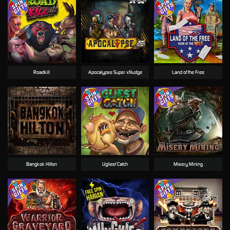
Roadkill
Apocalypse Super xNudge
Land of the Free
Bangkok Hilton
Ugliest Catch
Misery Mining