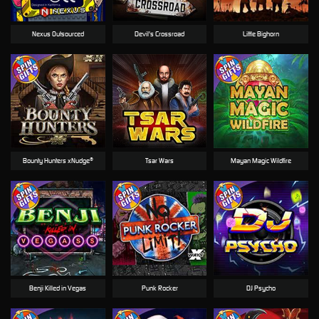
Nexus Outsourced
Devil's Crossroad
Little Bighorn
Bounty Hunters xNudge®
Tsar Wars
Mayan Magic Wildfire
Benji Killed in Vegas
Punk Rocker
DJ Psycho