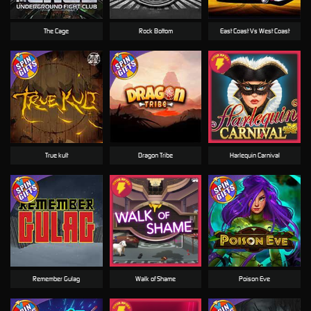
The Cage
Rock Bottom
East Coast Vs West Coast
True kult
Dragon Tribe
Harlequin Carnival
Remember Gulag
Walk of Shame
Poison Eve