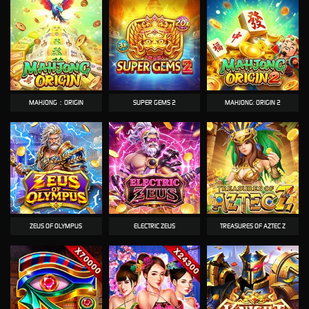
MAHJONG：ORIGIN
SUPER GEMS 2
MAHJONG: ORIGIN 2
ZEUS OF OLYMPUS
ELECTRIC ZEUS
TREASURES OF AZTEC Z