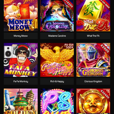
Money Meow
Madame Caroline
What The FA
Fa Fa Monkey
Rich & Happy
Glorious Kingdom