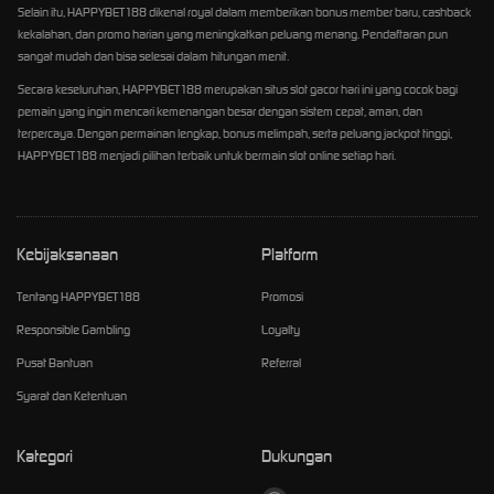
Selain itu, HAPPYBET188 dikenal royal dalam memberikan bonus member baru, cashback
kekalahan, dan promo harian yang meningkatkan peluang menang. Pendaftaran pun
sangat mudah dan bisa selesai dalam hitungan menit.
Secara keseluruhan, HAPPYBET188 merupakan situs slot gacor hari ini yang cocok bagi
pemain yang ingin mencari kemenangan besar dengan sistem cepat, aman, dan
terpercaya. Dengan permainan lengkap, bonus melimpah, serta peluang jackpot tinggi,
HAPPYBET188 menjadi pilihan terbaik untuk bermain slot online setiap hari.
Kebijaksanaan
Platform
Tentang HAPPYBET188
Promosi
Responsible Gambling
Loyalty
Pusat Bantuan
Referral
Syarat dan Ketentuan
Kategori
Dukungan