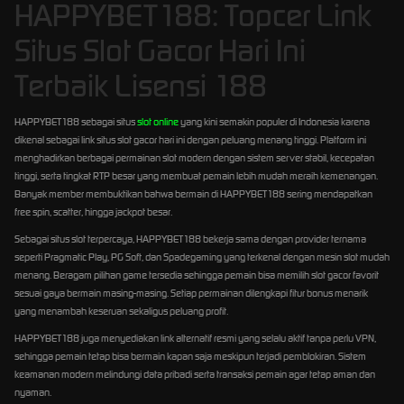
HAPPYBET188: Topcer Link
Situs Slot Gacor Hari Ini
Terbaik Lisensi 188
HAPPYBET188 sebagai situs
slot online
yang kini semakin populer di Indonesia karena
dikenal sebagai link situs slot gacor hari ini dengan peluang menang tinggi. Platform ini
menghadirkan berbagai permainan slot modern dengan sistem server stabil, kecepatan
tinggi, serta tingkat RTP besar yang membuat pemain lebih mudah meraih kemenangan.
Banyak member membuktikan bahwa bermain di HAPPYBET188 sering mendapatkan
free spin, scatter, hingga jackpot besar.
Sebagai situs slot terpercaya, HAPPYBET188 bekerja sama dengan provider ternama
seperti Pragmatic Play, PG Soft, dan Spadegaming yang terkenal dengan mesin slot mudah
menang. Beragam pilihan game tersedia sehingga pemain bisa memilih slot gacor favorit
sesuai gaya bermain masing-masing. Setiap permainan dilengkapi fitur bonus menarik
yang menambah keseruan sekaligus peluang profit.
HAPPYBET188 juga menyediakan link alternatif resmi yang selalu aktif tanpa perlu VPN,
sehingga pemain tetap bisa bermain kapan saja meskipun terjadi pemblokiran. Sistem
keamanan modern melindungi data pribadi serta transaksi pemain agar tetap aman dan
nyaman.