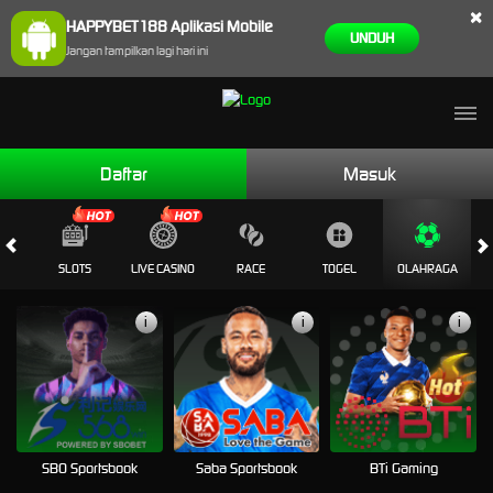
×
HAPPYBET188 Aplikasi Mobile
UNDUH
Jangan tampilkan lagi hari ini
Daftar
Masuk
MES
SLOTS
LIVE CASINO
RACE
TOGEL
OLAHRAGA
C
i
i
i
SBO Sportsbook
Saba Sportsbook
BTi Gaming