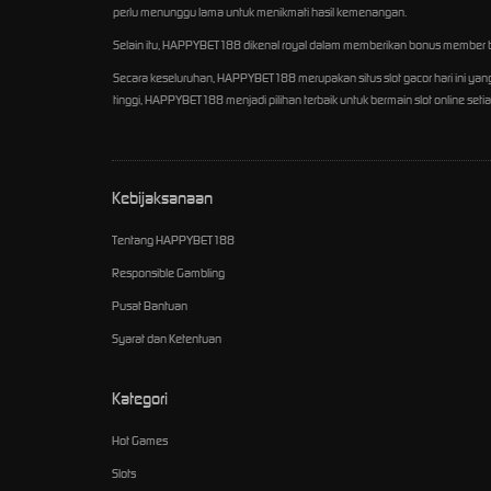
perlu menunggu lama untuk menikmati hasil kemenangan.
Selain itu, HAPPYBET188 dikenal royal dalam memberikan bonus member b
Secara keseluruhan, HAPPYBET188 merupakan situs slot gacor hari ini ya
tinggi, HAPPYBET188 menjadi pilihan terbaik untuk bermain slot online setiap
Kebijaksanaan
Tentang HAPPYBET188
Responsible Gambling
Pusat Bantuan
Syarat dan Ketentuan
Kategori
Hot Games
Slots