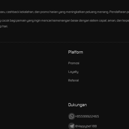
aru, cashback kekalahan, dan promo harian yang meningkatkan peluang menang. Pendaftaran pu
ng cocok bagi pemain yang ingin mencari kemenangan besar dengan sistem cepat, aman, dan terp
 hari.
Platform
Promosi
Loyalty
Referral
Dukungan
+85599922465
@Happybet188