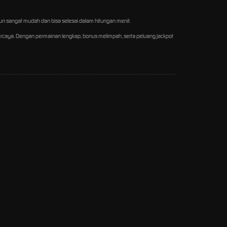
n sangat mudah dan bisa selesai dalam hitungan menit.
ercaya. Dengan permainan lengkap, bonus melimpah, serta peluang jackpot