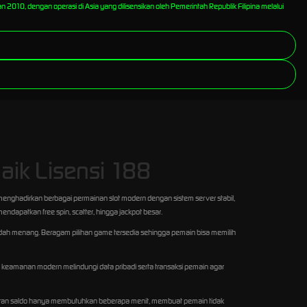
0, dengan operasi di Asia yang dilisensikan oleh Pemerintah Republik Filipina melalui
baik Lisensi 188
ni menghadirkan berbagai permainan slot modern dengan sistem server stabil,
patkan free spin, scatter, hingga jackpot besar.
udah menang. Beragam pilihan game tersedia sehingga pemain bisa memilih
m keamanan modern melindungi data pribadi serta transaksi pemain agar
encairan saldo hanya membutuhkan beberapa menit, membuat pemain tidak