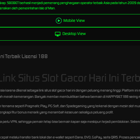
 SBOBET berhasil menjadi pemenang penghargaan operator terbaik Asia pada tahun 2009 dan 201
nsikan oleh pemerintahan Isle of Man.
Mobile View
Desktop View
ni Terbaik Lisensi 188
k Situs Slot Gacor Hari Ini Ter
sia karena dikenal sebagai link situs slot gacor hari ini dengan peluang menang tinggi. Platform i
udah meraih kemenangan. Banyak member membuktikan bahwa bermain di HAPPYBET188 sering menda
r ternama seperti Pragmatic Play, PG Soft, dan Spadegaming yang terkenal dengan mesin slot m
lengkapi fitur bonus menarik yang menambah keseruan sekaligus peluang profit.
pa perlu VPN, sehingga pemain tetap bisa bermain kapan saja meskipun terjadi pemblokiran. Siste
cepat melalui transfer bank lokal dan e-wallet seperti Dana, OVO, GoPay, serta QRIS. Proses p