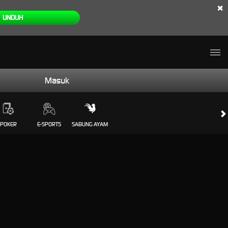
×
UNDUH
Masuk
POKER
E-SPORTS
SABUNG AYAM