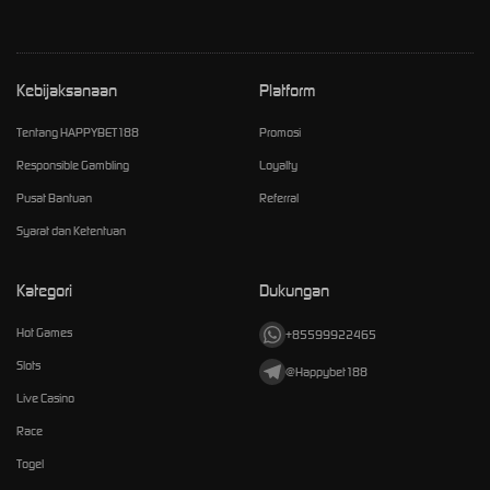
Kebijaksanaan
Platform
Tentang HAPPYBET188
Promosi
Responsible Gambling
Loyalty
Pusat Bantuan
Referral
Syarat dan Ketentuan
Kategori
Dukungan
Hot Games
+85599922465
Slots
@Happybet188
Live Casino
Race
Togel