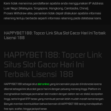
Kami tidak menerima pendaftaran apabila anda menggunakan IP Address
Luar Negri (Malaysia, Singapore, Hongkong, Cambodia, China).
Proses Withdraw atau penarikan tidak dapat dilakukan apabila informasi
rekening tertuju berbeda seperti informasi rekening pada database kami.
HAPPYBET188: Topcer Link Situs Slot Gacor Hari Ini Terbaik
Lisensi 188
HAPPYBET188: Topcer Link
Situs Slot Gacor Hari Ini
Terbaik Lisensi 188
HAPPYBET188 sebagai situs
slot online
yang kini semakin populer di Indonesia karena
dikenal sebagai link situs slot gacor hari ini dengan peluang menang tinggi. Platform ini
menghadirkan berbagai permainan slot modern dengan sistem server stabil, kecepatan
tinggi, serta tingkat RTP besar yang membuat pemain lebih mudah meraih kemenangan.
Banyak member membuktikan bahwa bermain di HAPPYBET188 sering mendapatkan
free spin, scatter, hingga jackpot besar.