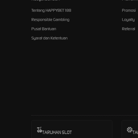
Tentang HAPPYBET188
Promosi
Responsible Gambling
Loyalty
Pusat Bantuan
Referral
Syarat dan Ketentuan
TARUHAN SLOT
TA