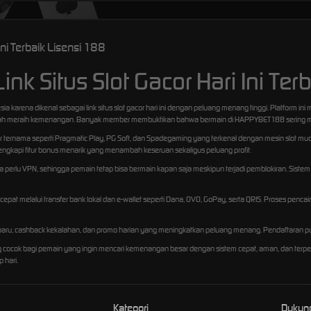
ni Terbaik Lisensi 188
k Situs Slot Gacor Hari Ini Ter
sia karena dikenal sebagai link situs slot gacor hari ini dengan peluang menang tinggi. Platform i
udah meraih kemenangan. Banyak member membuktikan bahwa bermain di HAPPYBET188 sering menda
r ternama seperti Pragmatic Play, PG Soft, dan Spadegaming yang terkenal dengan mesin slot m
lengkapi fitur bonus menarik yang menambah keseruan sekaligus peluang profit.
pa perlu VPN, sehingga pemain tetap bisa bermain kapan saja meskipun terjadi pemblokiran. Siste
cepat melalui transfer bank lokal dan e-wallet seperti Dana, OVO, GoPay, serta QRIS. Proses pe
aru, cashback kekalahan, dan promo harian yang meningkatkan peluang menang. Pendaftaran pun
g cocok bagi pemain yang ingin mencari kemenangan besar dengan sistem cepat, aman, dan terp
 hari.
Kategori
Dukun