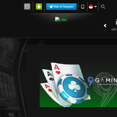
Main di Telegram
HOT