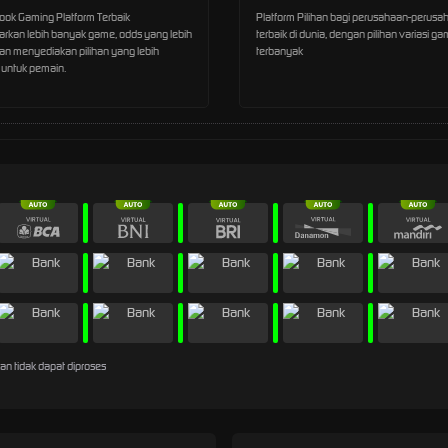
ook Gaming Platform Terbaik
Platform Pilihan bagi perusahaan-perusa
kan lebih banyak game, odds yang lebih
terbaik di dunia, dengan pilihan variasi g
 dan menyediakan pilihan yang lebih
terbanyak
untuk pemain.
an tidak dapat diproses