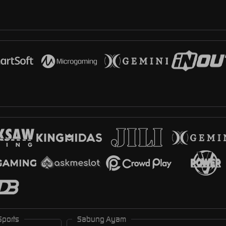
Sports
Sabung Ayam