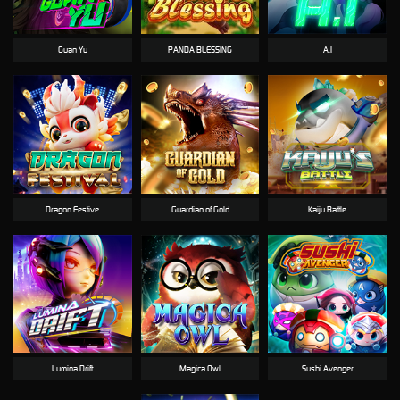
Guan Yu
PANDA BLESSING
A.I
Dragon Festive
Guardian of Gold
Kaiju Battle
Lumina Drift
Magica Owl
Sushi Avenger