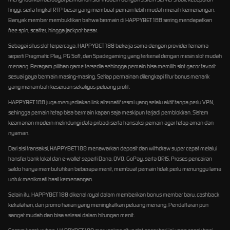
tinggi, serta tingkat RTP besar yang membuat pemain lebih mudah meraih kemenangan.
Banyak member membuktikan bahwa bermain di HAPPYBET188 sering mendapatkan
free spin, scatter, hingga jackpot besar.
Sebagai situs slot terpercaya, HAPPYBET188 bekerja sama dengan provider ternama
seperti Pragmatic Play, PG Soft, dan Spadegaming yang terkenal dengan mesin slot mudah
menang. Beragam pilihan game tersedia sehingga pemain bisa memilih slot gacor favorit
sesuai gaya bermain masing-masing. Setiap permainan dilengkapi fitur bonus menarik
yang menambah keseruan sekaligus peluang profit.
HAPPYBET188 juga menyediakan link alternatif resmi yang selalu aktif tanpa perlu VPN,
sehingga pemain tetap bisa bermain kapan saja meskipun terjadi pemblokiran. Sistem
keamanan modern melindungi data pribadi serta transaksi pemain agar tetap aman dan
nyaman.
Dari sisi transaksi, HAPPYBET188 menawarkan deposit dan withdraw super cepat melalui
transfer bank lokal dan e-wallet seperti Dana, OVO, GoPay, serta QRIS. Proses pencairan
saldo hanya membutuhkan beberapa menit, membuat pemain tidak perlu menunggu lama
untuk menikmati hasil kemenangan.
Selain itu, HAPPYBET188 dikenal royal dalam memberikan bonus member baru, cashback
kekalahan, dan promo harian yang meningkatkan peluang menang. Pendaftaran pun
sangat mudah dan bisa selesai dalam hitungan menit.