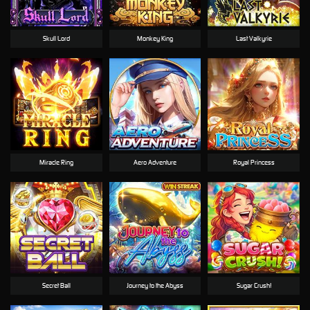
Skull Lord
Monkey King
Last Valkyrie
Miracle Ring
Aero Adventure
Royal Princess
Secret Ball
Journey to the Abyss
Sugar Crush!