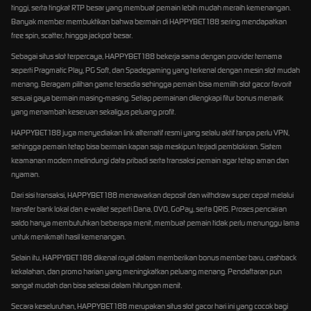
tinggi, serta tingkat RTP besar yang membuat pemain lebih mudah meraih kemenangan.
Banyak member membuktikan bahwa bermain di HAPPYBET188 sering mendapatkan
free spin, scatter, hingga jackpot besar.
Sebagai situs slot terpercaya, HAPPYBET188 bekerja sama dengan provider ternama
seperti Pragmatic Play, PG Soft, dan Spadegaming yang terkenal dengan mesin slot mudah
menang. Beragam pilihan game tersedia sehingga pemain bisa memilih slot gacor favorit
sesuai gaya bermain masing-masing. Setiap permainan dilengkapi fitur bonus menarik
yang menambah keseruan sekaligus peluang profit.
HAPPYBET188 juga menyediakan link alternatif resmi yang selalu aktif tanpa perlu VPN,
sehingga pemain tetap bisa bermain kapan saja meskipun terjadi pemblokiran. Sistem
keamanan modern melindungi data pribadi serta transaksi pemain agar tetap aman dan
nyaman.
Dari sisi transaksi, HAPPYBET188 menawarkan deposit dan withdraw super cepat melalui
transfer bank lokal dan e-wallet seperti Dana, OVO, GoPay, serta QRIS. Proses pencairan
saldo hanya membutuhkan beberapa menit, membuat pemain tidak perlu menunggu lama
untuk menikmati hasil kemenangan.
Selain itu, HAPPYBET188 dikenal royal dalam memberikan bonus member baru, cashback
kekalahan, dan promo harian yang meningkatkan peluang menang. Pendaftaran pun
sangat mudah dan bisa selesai dalam hitungan menit.
Secara keseluruhan, HAPPYBET188 merupakan situs slot gacor hari ini yang cocok bagi