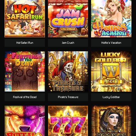
Hot Safari Run
Jam Crush
Hottie’s Vacation
Festival of the Dead
Pirate's Treasure
Lucky Goldbar