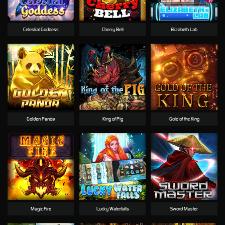
Celestial Goddess
Cherry Bell
Elizabeth Lab
Golden Panda
King of Pig
Gold of the King
Magic Fire
Lucky Waterfalls
Sword Master