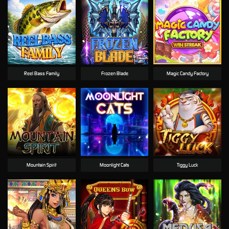
Reel Bass Family
Frozen Blade
Magic Candy Factory
Mountain Spirit
Moonlight Cats
Tiggy Luck