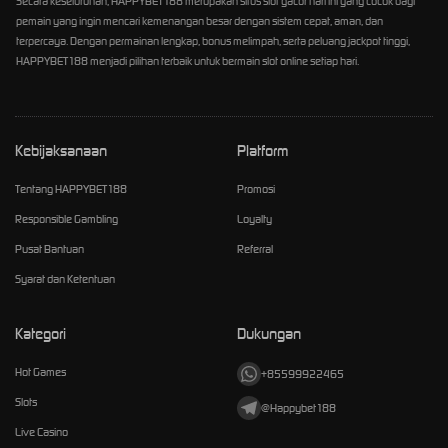
Secara keseluruhan, HAPPYBET188 merupakan situs slot gacor hari ini yang cocok bagi
pemain yang ingin mencari kemenangan besar dengan sistem cepat, aman, dan
terpercaya. Dengan permainan lengkap, bonus melimpah, serta peluang jackpot tinggi,
HAPPYBET188 menjadi pilihan terbaik untuk bermain slot online setiap hari.
Kebijaksanaan
Platform
Tentang HAPPYBET188
Promosi
Responsible Gambling
Loyalty
Pusat Bantuan
Referral
Syarat dan Ketentuan
Kategori
Dukungan
Hot Games
+85599922465
Slots
@Happybet188
Live Casino