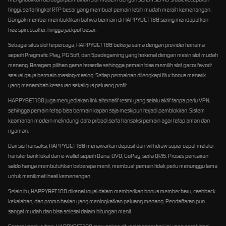
tinggi, serta tingkat RTP besar yang membuat pemain lebih mudah meraih kemenangan.
Banyak member membuktikan bahwa bermain di HAPPYBET188 sering mendapatkan
free spin, scatter, hingga jackpot besar.
Sebagai situs slot terpercaya, HAPPYBET188 bekerja sama dengan provider ternama
seperti Pragmatic Play, PG Soft, dan Spadegaming yang terkenal dengan mesin slot mudah
menang. Beragam pilihan game tersedia sehingga pemain bisa memilih slot gacor favorit
sesuai gaya bermain masing-masing. Setiap permainan dilengkapi fitur bonus menarik
yang menambah keseruan sekaligus peluang profit.
HAPPYBET188 juga menyediakan link alternatif resmi yang selalu aktif tanpa perlu VPN,
sehingga pemain tetap bisa bermain kapan saja meskipun terjadi pemblokiran. Sistem
keamanan modern melindungi data pribadi serta transaksi pemain agar tetap aman dan
nyaman.
Dari sisi transaksi, HAPPYBET188 menawarkan deposit dan withdraw super cepat melalui
transfer bank lokal dan e-wallet seperti Dana, OVO, GoPay, serta QRIS. Proses pencairan
saldo hanya membutuhkan beberapa menit, membuat pemain tidak perlu menunggu lama
untuk menikmati hasil kemenangan.
Selain itu, HAPPYBET188 dikenal royal dalam memberikan bonus member baru, cashback
kekalahan, dan promo harian yang meningkatkan peluang menang. Pendaftaran pun
sangat mudah dan bisa selesai dalam hitungan menit.