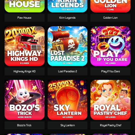
Paw House
Kirin Legends
Golden Lion
Highway Kings HD
Lost Paradise 2
Play If You Dare
Bozo's Trick
Sky Lantern
Royal Pastry Chef