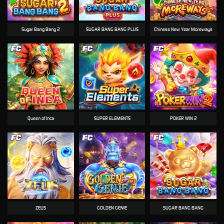
Sugar Bang Bang 2
SUGAR BANG BANG PLUS
Chinese New Year Moreways
Queen of Inca
SUPER ELEMENTS
POKER WIN 2
ZEUS
GOLDEN GENIE
SUGAR BANG BANG