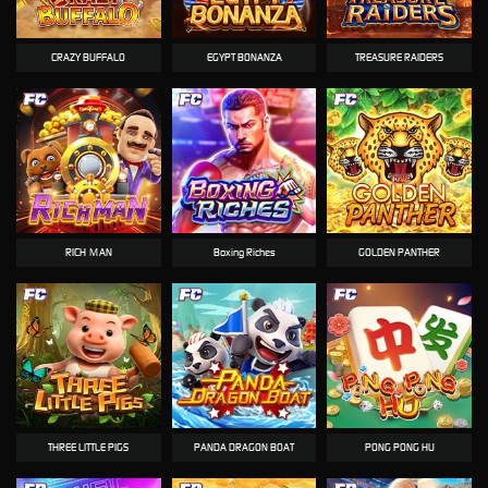
CRAZY BUFFALO
EGYPT BONANZA
TREASURE RAIDERS
RICH ＭAN
Boxing Riches
GOLDEN PANTHER
THREE LITTLE PIGS
PANDA DRAGON BOAT
PONG PONG HU