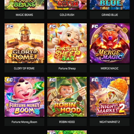
MAGIC BEANS
GOLD RUSH
GRAND BLUE
GLORY OF ROME
Fortune Sheep
MERGE MAGIC
Fortune Money Boom
ROBIN HOOD
NIGHT MARKET 2