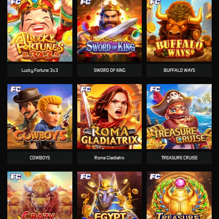
Lucky Fortune 3x3
SWORD OF KING
BUFFALO WAYS
COWBOYS
Roma Gladiatrix
TREASURE CRUISE