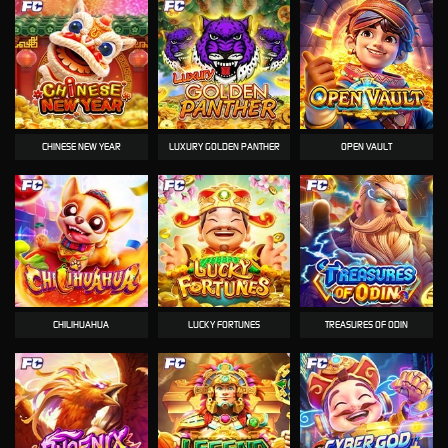
CHINESE NEW YEAR
LUXURY GOLDEN PANTHER
OPEN VAULT
CHILIHUAHUA
LUCKY FORTUNES
TREASURES OF ODIN