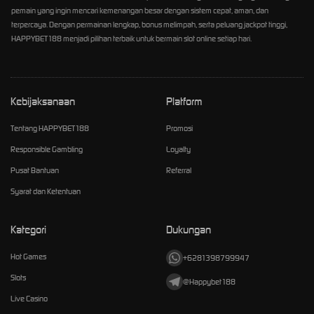
pemain yang ingin mencari kemenangan besar dengan sistem cepat, aman, dan
terpercaya. Dengan permainan lengkap, bonus melimpah, serta peluang jackpot tinggi,
HAPPYBET188 menjadi pilihan terbaik untuk bermain slot online setiap hari.
Kebijaksanaan
Platform
Tentang HAPPYBET188
Promosi
Responsible Gambling
Loyalty
Pusat Bantuan
Referral
Syarat dan Ketentuan
Kategori
Dukungan
Hot Games
+6281398799947
Slots
@Happybet188
Live Casino