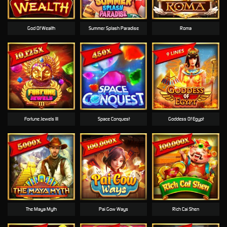
God Of Wealth
Summer Splash Paradise
Roma
Fortune Jewels III
Space Conquest
Goddess Of Egypt
The Maya Myth
Pai Gow Ways
Rich Cai Shen