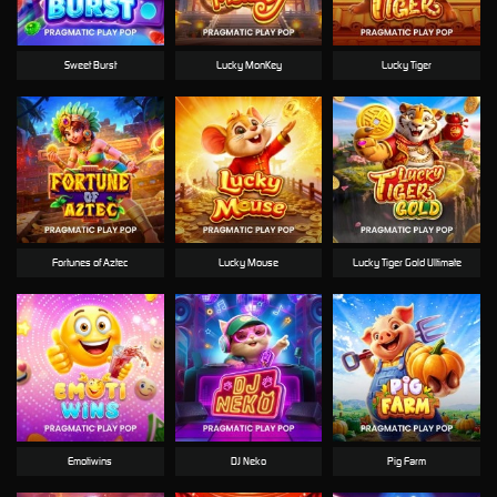
Sweet Burst
Lucky MonKey
Lucky Tiger
Fortunes of Aztec
Lucky Mouse
Lucky Tiger Gold Ultimate
Emotiwins
DJ Neko
Pig Farm